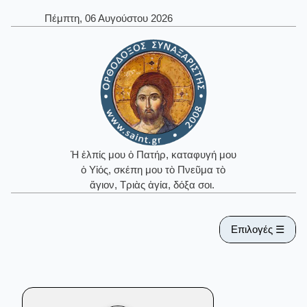
Πέμπτη, 06 Αυγούστου 2026
Ἡ ἐλπίς μου ὁ Πατήρ, καταφυγή μου
ὁ Υἱός, σκέπη μου τὸ Πνεῦμα τὸ
ἅγιον, Τριὰς ἁγία, δόξα σοι.
Επιλογές ☰