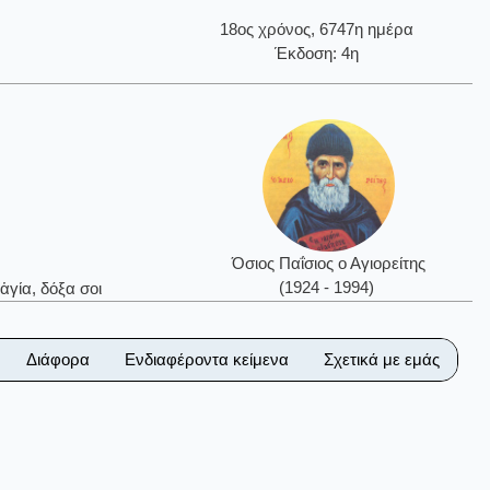
18ος χρόνος, 6747η ημέρα
Έκδοση: 4η
Όσιος Παΐσιος ο Αγιορείτης
(1924 - 1994)
ἁγία, δόξα σοι
Διάφορα
Ενδιαφέροντα κείμενα
Σχετικά με εμάς