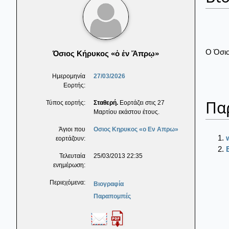
Ο Όσιο
Όσιος Κήρυκος «ὁ ἐν Ἄπρῳ»
Ημερομηνία
27/03/2026
Εορτής:
Πα
Τύπος εορτής:
Σταθερή.
Εορτάζει στις 27
Μαρτίου εκάστου έτους.
Άγιοι που
Οσιος Κηρυκος «ο Εν Απρω»
εορτάζουν:
Τελευταία
25/03/2013 22:35
ενημέρωση:
Περιεχόμενα:
Βιογραφία
Παραπομπές