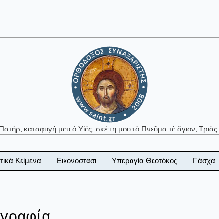
 Πατήρ, καταφυγή μου ὁ Υἱός, σκέπη μου τὸ Πνεῦμα τὸ ἅγιον, Τριὰς 
τικά Κείμενα
Εικονοστάσι
Υπεραγία Θεοτόκος
Πάσχα
ογραφία