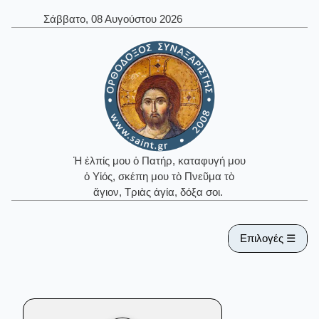
Σάββατο, 08 Αυγούστου 2026
Ἡ ἐλπίς μου ὁ Πατήρ, καταφυγή μου
ὁ Υἱός, σκέπη μου τὸ Πνεῦμα τὸ
ἅγιον, Τριὰς ἁγία, δόξα σοι.
Επιλογές ☰