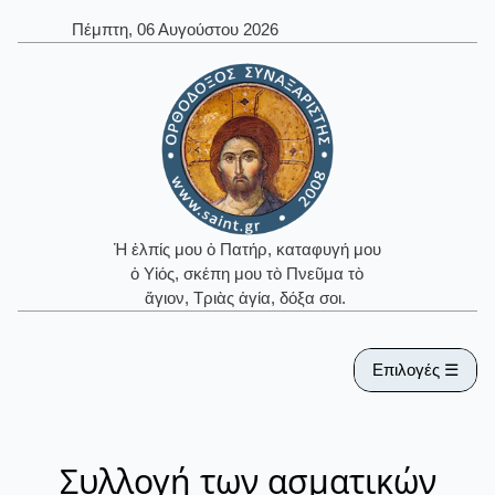
Πέμπτη, 06 Αυγούστου 2026
Ἡ ἐλπίς μου ὁ Πατήρ, καταφυγή μου
ὁ Υἱός, σκέπη μου τὸ Πνεῦμα τὸ
ἅγιον, Τριὰς ἁγία, δόξα σοι.
Επιλογές ☰
Συλλογή των ασματικών