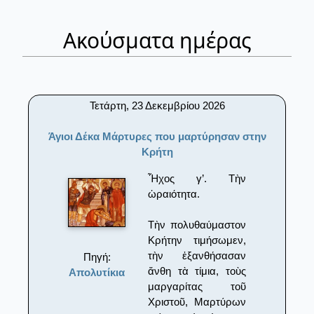
Ακούσματα ημέρας
Τετάρτη, 23 Δεκεμβρίου 2026
Άγιοι Δέκα Μάρτυρες που μαρτύρησαν στην
Κρήτη
Ἦχος γ’. Τὴν
ὡραιότητα.
Τὴν πολυθαύμαστον
Κρήτην τιμήσωμεν,
τὴν ἐξανθήσασαν
Πηγή:
ἄνθη τὰ τίμια, τοὺς
Απολυτίκια
μαργαρίτας τοῦ
Χριστοῦ, Μαρτύρων