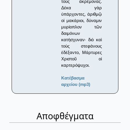
τοὺς ἀκρέμονας.
Δέκα γὰρ
ὑπάρχοντες, ἀριθμῷ
οἱ μακάριοι, δύναμιν
μυρίοπλον τῶν
δαιμόνων
κατήσχυναν· διὸ καὶ
τοὺς στεφάνους
ἐδέξαντο, Μάρτυρες
Χριστοῦ οἱ
καρτερόψυχοι.
Κατέβασμα
αρχείου (mp3)
Αποφθέγματα