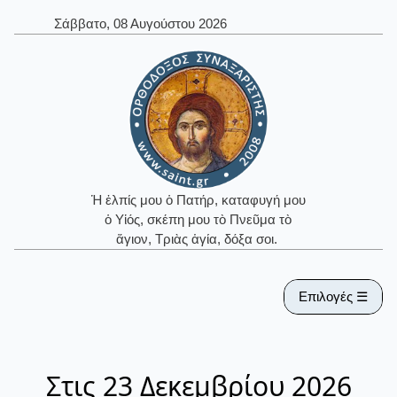
Σάββατο, 08 Αυγούστου 2026
Ἡ ἐλπίς μου ὁ Πατήρ, καταφυγή μου
ὁ Υἱός, σκέπη μου τὸ Πνεῦμα τὸ
ἅγιον, Τριὰς ἁγία, δόξα σοι.
Επιλογές ☰
Στις 23 Δεκεμβρίου 2026