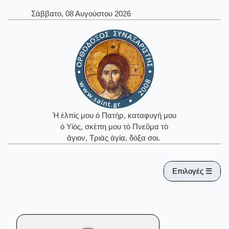
Σάββατο, 08 Αυγούστου 2026
Ἡ ἐλπίς μου ὁ Πατήρ, καταφυγή μου
ὁ Υἱός, σκέπη μου τὸ Πνεῦμα τὸ
ἅγιον, Τριὰς ἁγία, δόξα σοι.
Επιλογές ☰