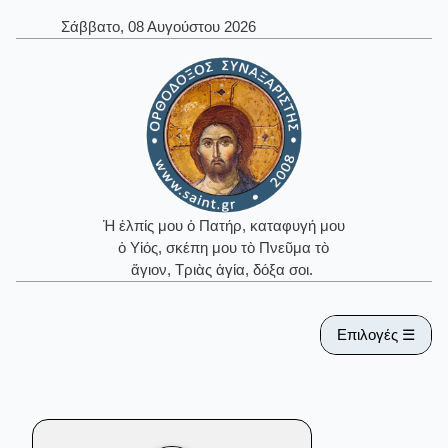
Σάββατο, 08 Αυγούστου 2026
Ἡ ἐλπίς μου ὁ Πατήρ, καταφυγή μου
ὁ Υἱός, σκέπη μου τὸ Πνεῦμα τὸ
ἅγιον, Τριὰς ἁγία, δόξα σοι.
Επιλογές ☰