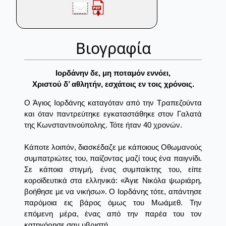
Βιογραφία
Iορδάνην δε, μη ποταμόν εννόει,
Xριστού δ’ αθλητήν, εσχάτοις εν τοις χρόνοις.
Ο Άγιος Ιορδάνης καταγόταν από την Τραπεζούντα
και όταν παντρεύτηκε εγκαταστάθηκε στον Γαλατά
της Κωνσταντινούπολης. Τότε ήταν 40 χρονών.
Κάποτε λοιπόν, διασκέδαζε με κάποιους Οθωμανούς
συμπατριώτες του, παίζοντας μαζί τους ένα παιγνίδι.
Σε κάποια στιγμή, ένας συμπαίκτης του, είπε
κοροϊδευτικά στα ελληνικά: «Άγιε Νικόλα ψωριάρη,
βοήθησε με να νικήσω». Ο Ιορδάνης τότε, απάντησε
παρόμοια εις βάρος όμως του Μωάμεθ. Την
επόμενη μέρα, ένας από την παρέα του τον
κατηγόρησε σαν υβριστή...