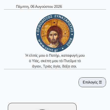
Πέμπτη, 06 Αυγούστου 2026
Ἡ ἐλπίς μου ὁ Πατήρ, καταφυγή μου
ὁ Υἱός, σκέπη μου τὸ Πνεῦμα τὸ
ἅγιον, Τριὰς ἁγία, δόξα σοι.
Επιλογές ☰