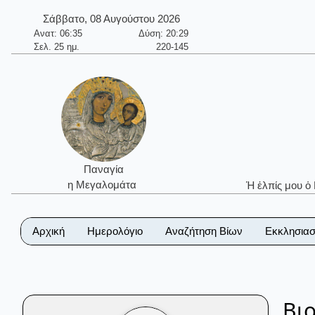
Σάββατο, 08 Αυγούστου 2026
Ανατ: 06:35
Δύση: 20:29
Σελ. 25 ημ.
220-145
Παναγία
η Μεγαλομάτα
Ἡ ἐλπίς μου ὁ
Αρχική
Ημερολόγιο
Αναζήτηση Βίων
Εκκλησιασ
Βι