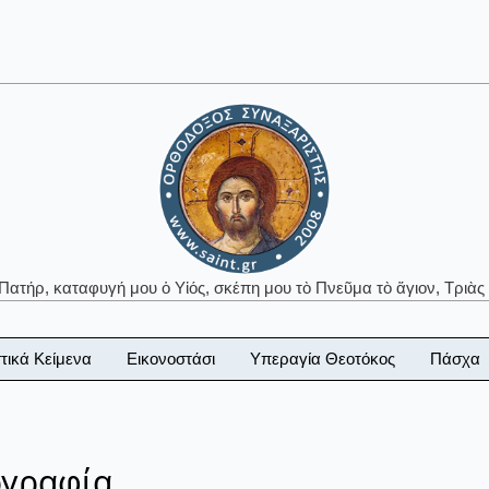
 Πατήρ, καταφυγή μου ὁ Υἱός, σκέπη μου τὸ Πνεῦμα τὸ ἅγιον, Τριὰς 
τικά Κείμενα
Εικονοστάσι
Υπεραγία Θεοτόκος
Πάσχα
ογραφία