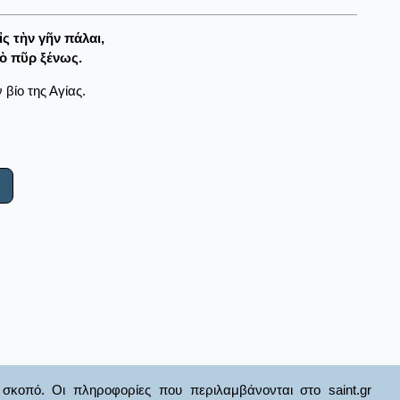
ἰς τὴν γῆν πάλαι,
ὸ πῦρ ξένως.
βίο της Αγίας.
σκοπό. Οι πληροφορίες που περιλαμβάνονται στο saint.gr