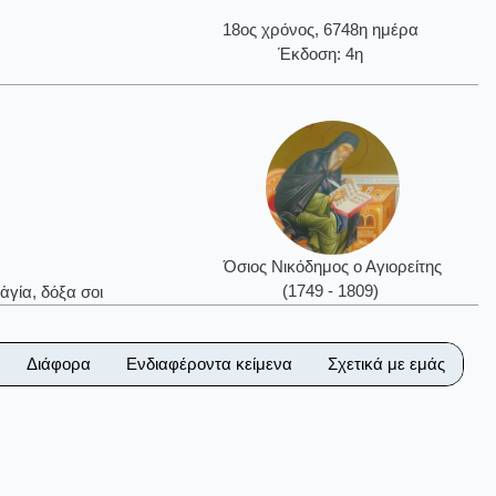
18ος χρόνος, 6748η ημέρα
Έκδοση: 4η
Όσιος Νικόδημος ο Αγιορείτης
(1749 - 1809)
ἁγία, δόξα σοι
Διάφορα
Ενδιαφέροντα κείμενα
Σχετικά με εμάς