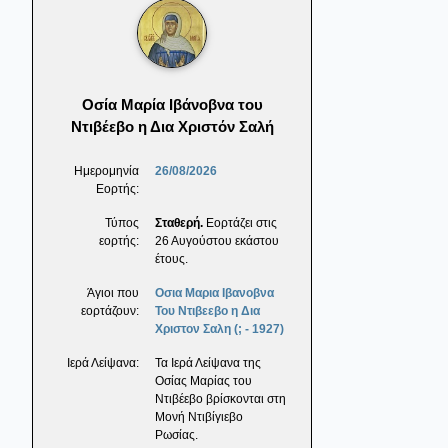
Οσία Μαρία Ιβάνοβνα του
Ντιβέεβο η Δια Χριστόν Σαλή
Ημερομηνία
26/08/2026
Εορτής:
Τύπος
Σταθερή.
Εορτάζει στις
εορτής:
26 Αυγούστου εκάστου
έτους.
Άγιοι που
Οσια Μαρια Ιβανοβνα
εορτάζουν:
Του Ντιβεεβο η Δια
Χριστον Σαλη (; - 1927)
Ιερά Λείψανα:
Τα Ιερά Λείψανα της
Οσίας Μαρίας του
Ντιβέεβο βρίσκονται στη
Μονή Ντιβίγιεβο
Ρωσίας.