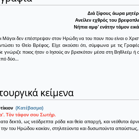
Διά ξίφους άωρα μητέ
Ανείλεν εχθρός του βρεφοπ
Nήπια αμφ’ ενάτην τάμον εικ
ι Μάγοι δεν επέστρεψαν στον Ηρώδη να του πουν που είναι ο Χριστ
ντώσει το Θείο Βρέφος. Είχε ακούσει ότι, σύμφωνα με τις Γραφέ
ε γνώριζε ποιος ήταν ο Ιησούς αν βρισκόταν μέσα στη Βηθλεέμ ή σ
πό δύο...
τουργικά κείμενα
τίκιον
(Κατέβασμα)
α’. Τὸν τάφον σου Σωτὴρ.
ατα δεκτά, ως νεόδρεπτα ρόδα και θεία απαρχή, και νεόθυτοι άρ
 την του Ηρώδου κακίαν, στηλιτεύοντα και δυσωπούντα απαύστως