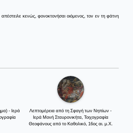
απέστειλε κενώς, φονοκτονήσαι οιόμενος, τον εν τη φάτνη
μα) - Ιερά
Λεπτομέρεια από τη Σφαγή των Νηπίων -
χογραφία
Ιερά Μονή Σταυρονικήτα, Τοιχογραφία
Θεοφάνους από το Καθολικό, 16ος αι. μ.Χ.