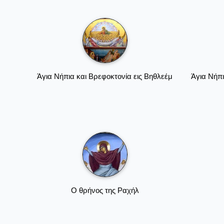
Άγια Νήπια και Βρεφοκτονία εις Βηθλεέμ
Άγια Νήπι
Ο θρήνος της Ραχήλ