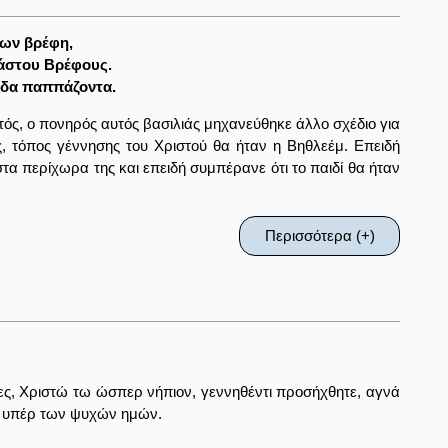
ρων βρέφη,
λάστου Bρέφους.
άδα παππάζοντα.
ός, ο πονηρός αυτός βασιλιάς μηχανεύθηκε άλλο σχέδιο για
ς, τόπος γέννησης του Χριστού θα ήταν η Βηθλεέμ. Επειδή
τα περίχωρα της και επειδή συμπέρανε ότι το παιδί θα ήταν
Περισσότερα (+)
νες, Χριστώ τω ώσπερ νήπιον, γεννηθέντι προσήχθητε, αγνά
, υπέρ των ψυχών ημών.