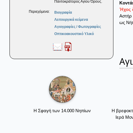
Παντοκράτορος Αγίου Όρους.
Κοντά
Ήχος 
Περιεχόμενα:
Βιογραφία
Αστήρ 
Λειτουργικά κείμενα
ως Νήπ
Αγιογραφίες / Φωτογραφίες
Οπτικοακουστικό Υλικό
Αγ
Η Σφαγή των 14.000 Νηπίων
Η βρεφοκτ
Ιερά Μο