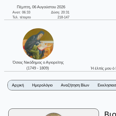
Πέμπτη, 06 Αυγούστου 2026
Ανατ: 06:33
Δύση: 20:31
Τελ. τέταρτο
218-147
Όσιος Νικόδημος ο Αγιορείτης
(1749 - 1809)
Ἡ ἐλπίς μου ὁ
Αρχική
Ημερολόγιο
Αναζήτηση Βίων
Εκκλησιασ
Βι