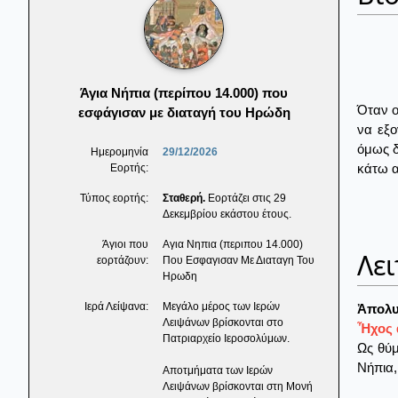
Άγια Νήπια (περίπου 14.000) που
Όταν ο
εσφάγισαν με διαταγή του Ηρώδη
να εξο
όμως δ
Ημερομηνία
29/12/2026
κάτω α
Εορτής:
Τύπος εορτής:
Σταθερή.
Εορτάζει στις 29
Δεκεμβρίου εκάστου έτους.
Άγιοι που
Αγια Νηπια (περιπου 14.000)
Λει
εορτάζουν:
Που Εσφαγισαν Με Διαταγη Του
Ηρωδη
Ιερά Λείψανα:
Μεγάλο μέρος των Ιερών
Ἀπολυ
Λειψάνων βρίσκονται στο
Ἦχος 
Πατριαρχείο Ιεροσολύμων.
Ως θύμ
Νήπια,
Αποτμήματα των Ιερών
Λειψάνων βρίσκονται στη Μονή