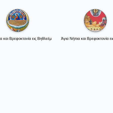
α και Βρεφοκτονία εις Βηθλεέμ
Άγια Νήπια και Βρεφοκτονία ε