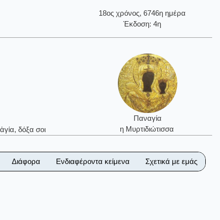
18ος χρόνος, 6746η ημέρα
Έκδοση: 4η
Παναγία
η Μυρτιδιώτισσα
ἁγία, δόξα σοι
Διάφορα
Ενδιαφέροντα κείμενα
Σχετικά με εμάς