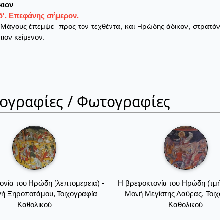
κιον
δ'. Επεφάνης σήμερον.
Μάγους έπεμψε, προς τον τεχθέντα, και Ηρώδης άδικον, στρατόν 
ιον κείμενον.
ιογραφίες / Φωτογραφίες
ονία του Ηρώδη (λεπτομέρεια) -
Η βρεφοκτονία του Ηρώδη (τμή
νή Ξηροποτάμου, Τοιχογραφία
Μονή Μεγίστης Λαύρας, Τοι
Καθολικού
Καθολικού