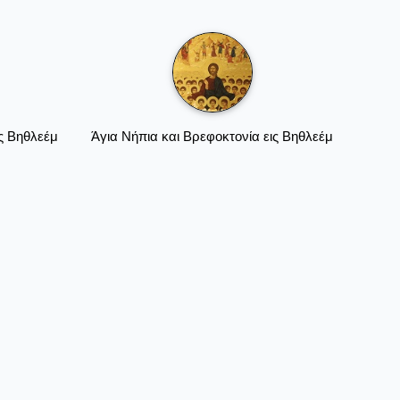
ις Βηθλεέμ
Άγια Νήπια και Βρεφοκτονία εις Βηθλεέμ