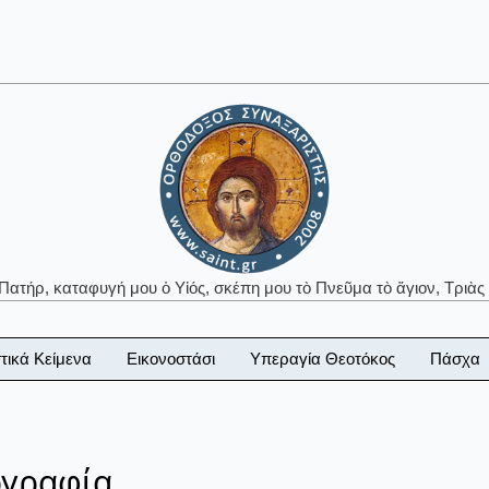
 Πατήρ, καταφυγή μου ὁ Υἱός, σκέπη μου τὸ Πνεῦμα τὸ ἅγιον, Τριὰς 
τικά Κείμενα
Εικονοστάσι
Υπεραγία Θεοτόκος
Πάσχα
ογραφία