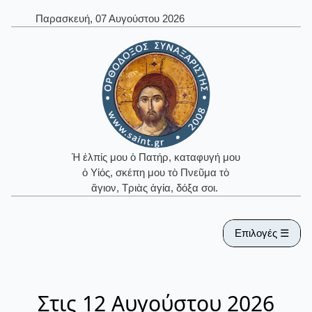
Παρασκευή, 07 Αυγούστου 2026
Ἡ ἐλπίς μου ὁ Πατήρ, καταφυγή μου
ὁ Υἱός, σκέπη μου τὸ Πνεῦμα τὸ
ἅγιον, Τριὰς ἁγία, δόξα σοι.
Επιλογές ☰
Στις 12 Αυγούστου 2026