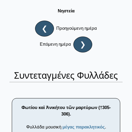
Νηστεία
❮
Προηγούμενη ημέρα
❯
Επόμενη ημέρα
Συντεταγμένες Φυλλάδες
Φωτίου καὶ Ἀνικήτου τῶν μαρτύρων (†305-
306).
Φυλλάδα μουσικὴ
μέγας παρακλητικός
.