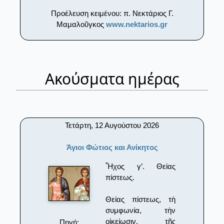
Προέλευση κειμένου: π. Νεκτάριος Γ.
Μαμαλοῦγκος
www.nektarios.gr
Ακούσματα ημέρας
Τετάρτη, 12 Αυγούστου 2026
Άγιοι Φώτιος και Ανίκητος
Ἦχος γ’. Θείας
πίστεως.
Θείας πίστεως, τὴ
συμφωνία, τὴν
οἰκείωσιν, τῆς
Πηγή: