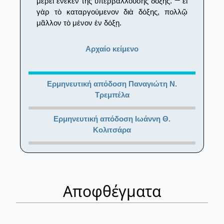
μέρει ἕνεκεν τῆς ὑπερβαλλούσης δόξης.
εἰ
γὰρ τὸ καταργούμενον διὰ δόξης, πολλῷ
μᾶλλον τὸ μένον ἐν δόξῃ.
Αρχαίο κείμενο
Ερμηνευτική απόδοση Παναγιώτη Ν.
Τρεμπέλα
Ερμηνευτική απόδοση Ιωάννη Θ.
Κολιτσάρα
Αποφθέγματα