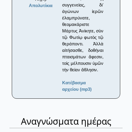
συγγενείας, δι'
Απολυτίκια
ἀγώνων ἱερῶν
ἐλαμπρύνατε,
θεομακάριστε
Μάρτυς Ἀνίκητε, σὺν
τῷ Φωτίῳ φωτὸς τῷ
θεράποντι. Ἀλλὰ
αἰτήσασθε, δοθήναι
πταισμάτων ἄφεσιν,
τοὶς μέλπουσιν ὑμῶν
τὴν θείαν ἄθλησιν.
Κατέβασμα
αρχείου (mp3)
Αναγνώσματα ημέρας