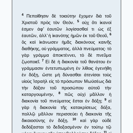
4
Πεποίθησιν δὲ τοιαύτην ἔχομεν διὰ τοῦ
5
Χριστοῦ πρὸς τὸν Θεόν.
οὐχ ὅτι ἱκανοί
ἐσμεν ἀφ’ ἑαυτῶν λογίσασθαί τι ὡς ἐξ
6
ἑαυτῶν, ἀλλ’ ἡ ἱκανότης ἡμῶν ἐκ τοῦ Θεοῦ,
ὃς καὶ ἱκάνωσεν ἡμᾶς διακόνους καινῆς
διαθήκης, οὐ γράμματος, ἀλλὰ πνεύματος· τὸ
γὰρ γράμμα ἀποκτέννει, τὸ δὲ πνεῦμα
7
ζῳοποιεῖ.
Εἰ δὲ ἡ διακονία τοῦ θανάτου ἐν
γράμμασιν ἐντετυπωμένη ἐν λίθοις ἐγενήθη
ἐν δόξῃ, ὥστε μὴ δύνασθαι ἀτενίσαι τοὺς
υἱοὺς Ἰσραὴλ εἰς τὸ πρόσωπον Μωϋσέως διὰ
τὴν δόξαν τοῦ προσώπου αὐτοῦ τὴν
8
καταργουμένην,
πῶς οὐχὶ μᾶλλον ἡ
9
διακονία τοῦ πνεύματος ἔσται ἐν δόξῃ;
εἰ
γὰρ ἡ διακονία τῆς κατακρίσεως δόξα,
πολλῷ μᾶλλον περισσεύει ἡ διακονία τῆς
10
δικαιοσύνης ἐν δόξῃ.
καὶ γὰρ οὐδὲ
δεδόξασται τὸ δεδοξασμένον ἐν τούτῳ τῷ
11