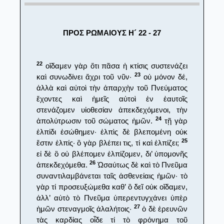
ΠΡΟΣ ΡΩΜΑΙΟΥΣ Η´ 22 - 27
22
οἴδαμεν γὰρ ὅτι πᾶσα ἡ κτίσις συστενάζει
23
καὶ συνωδίνει ἄχρι τοῦ νῦν·
οὐ μόνον δέ,
ἀλλὰ καὶ αὐτοὶ τὴν ἀπαρχὴν τοῦ Πνεύματος
ἔχοντες καὶ ἡμεῖς αὐτοὶ ἐν ἑαυτοῖς
στενάζομεν υἱοθεσίαν ἀπεκδεχόμενοι, τὴν
24
ἀπολύτρωσιν τοῦ σώματος ἡμῶν.
τῇ γὰρ
ἐλπίδι ἐσώθημεν· ἐλπὶς δὲ βλεπομένη οὐκ
25
ἔστιν ἐλπίς· ὃ γὰρ βλέπει τις, τί καὶ ἐλπίζει;
εἰ δὲ ὃ οὐ βλέπομεν ἐλπίζομεν, δι’ ὑπομονῆς
26
ἀπεκδεχόμεθα.
Ὡσαύτως δὲ καὶ τὸ Πνεῦμα
συναντιλαμβάνεται ταῖς ἀσθενείαις ἡμῶν· τὸ
γὰρ τί προσευξώμεθα καθ’ ὃ δεῖ οὐκ οἴδαμεν,
ἀλλ’ αὐτὸ τὸ Πνεῦμα ὑπερεντυγχάνει ὑπὲρ
27
ἡμῶν στεναγμοῖς ἀλαλήτοις·
ὁ δὲ ἐρευνῶν
τὰς καρδίας οἶδε τί τὸ φρόνημα τοῦ