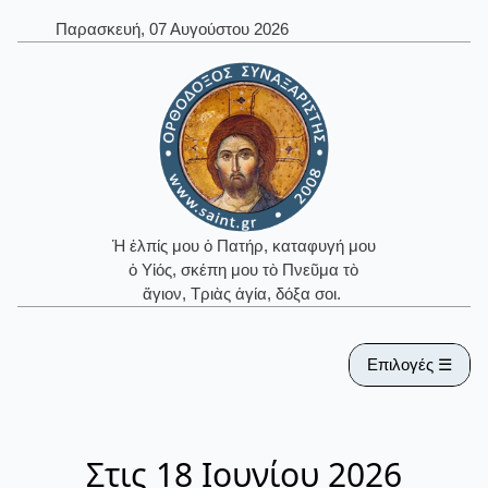
Παρασκευή, 07 Αυγούστου 2026
Ἡ ἐλπίς μου ὁ Πατήρ, καταφυγή μου
ὁ Υἱός, σκέπη μου τὸ Πνεῦμα τὸ
ἅγιον, Τριὰς ἁγία, δόξα σοι.
Επιλογές ☰
Στις 18 Ιουνίου 2026