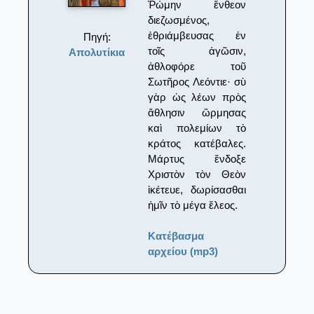
Ῥώμην ἔνθεον
διεζωσμένος,
ἐθριάμβευσας ἐν
Πηγή:
τοῖς ἀγῶσιν,
Απολυτίκια
ἀθλοφόρε τοῦ
Σωτῆρος Λεόντιε· σὺ
γὰρ ὡς λέων πρὸς
ἄθλησιν ὥρμησας
καὶ πολεμίων τὸ
κράτος κατέβαλες.
Μάρτυς ἔνδοξε
Χριστὸν τὸν Θεὸν
ἱκέτευε, δωρίσασθαι
ἡμῖν τὸ μέγα ἔλεος.
Κατέβασμα
αρχείου (mp3)