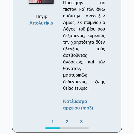
Προφήτην σὲ
πιστόν, καὶ τῶν ἄνω
ἐπόπτην, ἀνέδειξεν
Πηγή:
Ἀμῶς, ἐκ ποιμνίου ὁ
Απολυτίκια
Λόγος, τοῦ βίου σου
δεξάμενος, εὐμενῶς
τὴν χρηστότητα ὅθεν
ἤλεγξας, τοὺς
ἀσεβοῦντας
ἀνδρείως, καὶ τὸν
θάνατον,
μαρτυρικῶς
δεδεγμένος, ζωῆς
θείας ἔτυχες.
Κατέβασμα
αρχείου (mp3)
1
2
3