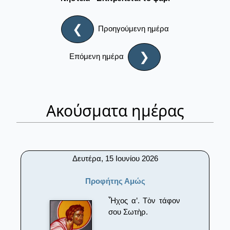
❮
Προηγούμενη ημέρα
❯
Επόμενη ημέρα
Ακούσματα ημέρας
Δευτέρα, 15 Ιουνίου 2026
Προφήτης Αμώς
Ἦχος α’. Τὸν τάφον
σου Σωτὴρ.