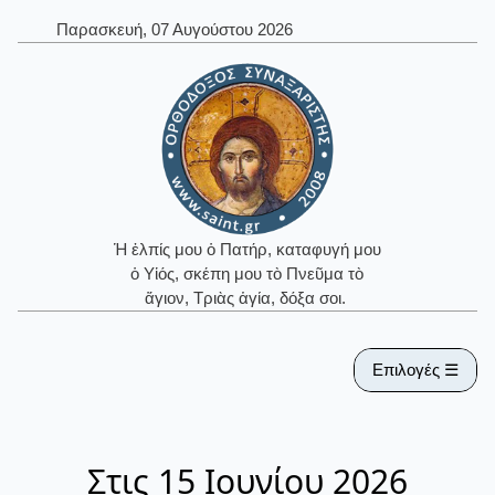
Παρασκευή, 07 Αυγούστου 2026
Ἡ ἐλπίς μου ὁ Πατήρ, καταφυγή μου
ὁ Υἱός, σκέπη μου τὸ Πνεῦμα τὸ
ἅγιον, Τριὰς ἁγία, δόξα σοι.
Επιλογές ☰
Στις 15 Ιουνίου 2026