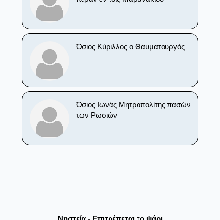
Όσιος Κύριλλος ο Θαυματουργός
Όσιος Ιωνάς Μητροπολίτης πασών
των Ρωσιών
Νηστεία - Επιτρέπεται το ψάρι