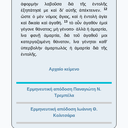
ἀφορμὴν λαβοῦσα διὰ τῆς ἐντολῆς
12
ἐξηπάτησέ με καὶ δι’ αὐτῆς ἀπέκτεινεν.
ὥστε ὁ μὲν νόμος ἅγιος, καὶ ἡ ἐντολὴ ἁγία
13
καὶ δικαία καὶ ἀγαθή.
τὸ οὖν ἀγαθὸν ἐμοὶ
γέγονε θάνατος; μὴ γένοιτο· ἀλλὰ ἡ ἁμαρτία,
ἵνα φανῇ ἁμαρτία, διὰ τοῦ ἀγαθοῦ μοι
κατεργαζομένη θάνατον, ἵνα γένηται καθ’
ὑπερβολὴν ἁμαρτωλὸς ἡ ἁμαρτία διὰ τῆς
ἐντολῆς.
Αρχαίο κείμενο
Ερμηνευτική απόδοση Παναγιώτη Ν.
Τρεμπέλα
Ερμηνευτική απόδοση Ιωάννη Θ.
Κολιτσάρα