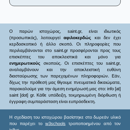
Ο παρών ιστοχώρος, saint.gr, είναι ιδιωτικός
(προσωπικός), λειτουργεί
αφιλοκερδώς
και δεν έχει
κερδοσκοπικό ή άλλο σκοπό. Οι πληροφορίες που
περιλαμβάνονται στο saint.gr προσφέρονται προς τους
επισκέπτες του αποκλειστικά και μόνο για
ενημερωτικούς
σκοπούς. Οι επισκέπτες του saint.gr,
αναλαμβάνουν και την αποκλειστική ευθύνη
διασταύρωσης των παρεχομένων πληροφοριών. Εάν,
δίχως την πρόθεσή μας θίγουμε πνευματικά δικαιώματα,
παρακαλούμε για την άμεση ενημέρωσή μας στο: info [at]
saint [dot] gr. Κάθε υπόδειξη, τεκμηριωμένη διόρθωση ή
έγγραφη συμπαράσταση είναι ευπρόσδεκτη.
Η σχεδίαση του ιστοχώρου βασίστηκε στο δωρεάν υλικό
που παρέχει το
w3schools
τροποποιημένου από τον
ix8ys.