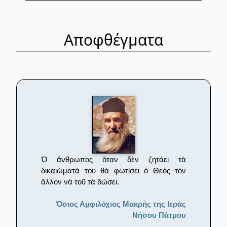
Αποφθέγματα
Ὁ ἄνθρωπος ὅταν δὲν ζητάει τὰ
δικαιώματά του θὰ φωτίσει ὁ Θεὸς τὸν
ἄλλον νὰ τοῦ τὰ δώσει.
Όσιος Αμφιλόχιος Μακρής της Ιεράς
Νήσου Πάτμου