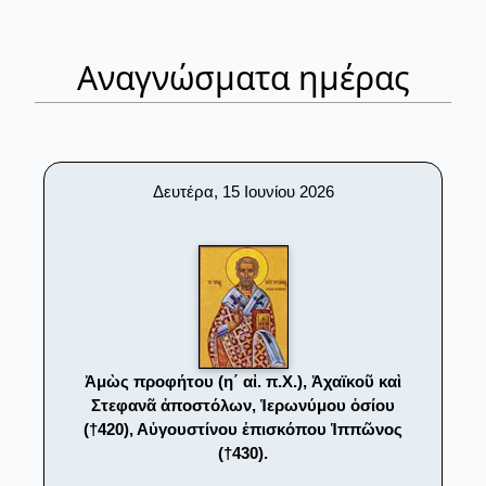
Αναγνώσματα ημέρας
Δευτέρα, 15 Ιουνίου 2026
Ἀμὼς προφήτου (η΄ αἰ. π.Χ.), Ἀχαϊκοῦ καὶ
Στεφανᾶ ἀποστόλων, Ἱερωνύμου ὁσίου
(†420), Αὐγουστίνου ἐπισκόπου Ἱππῶνος
(†430).