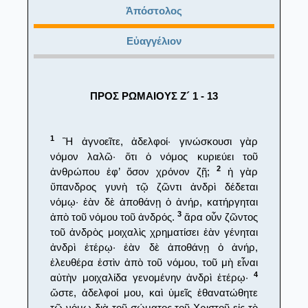
Ἀπόστολος
Εὐαγγέλιον
ΠΡΟΣ ΡΩΜΑΙΟΥΣ Ζ´ 1 - 13
1
Ἢ ἀγνοεῖτε, ἀδελφοί· γινώσκουσι γὰρ
νόμον λαλῶ· ὅτι ὁ νόμος κυριεύει τοῦ
2
ἀνθρώπου ἐφ’ ὅσον χρόνον ζῇ;
ἡ γὰρ
ὕπανδρος γυνὴ τῷ ζῶντι ἀνδρὶ δέδεται
νόμῳ· ἐὰν δὲ ἀποθάνῃ ὁ ἀνήρ, κατήργηται
3
ἀπὸ τοῦ νόμου τοῦ ἀνδρός.
ἄρα οὖν ζῶντος
τοῦ ἀνδρὸς μοιχαλὶς χρηματίσει ἐὰν γένηται
ἀνδρὶ ἑτέρῳ· ἐὰν δὲ ἀποθάνῃ ὁ ἀνήρ,
ἐλευθέρα ἐστὶν ἀπὸ τοῦ νόμου, τοῦ μὴ εἶναι
4
αὐτὴν μοιχαλίδα γενομένην ἀνδρὶ ἑτέρῳ·
ὥστε, ἀδελφοί μου, καὶ ὑμεῖς ἐθανατώθητε
τῷ νόμῳ διὰ τοῦ σώματος τοῦ Χριστοῦ εἰς τὸ