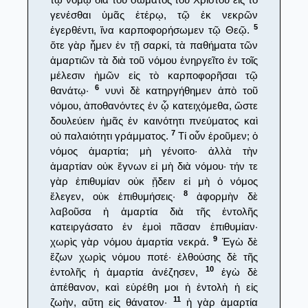
γενέσθαι ὑμᾶς ἑτέρῳ, τῷ ἐκ νεκρῶν
5
ἐγερθέντι, ἵνα καρποφορήσωμεν τῷ Θεῷ.
ὅτε γὰρ ἦμεν ἐν τῇ σαρκί, τὰ παθήματα τῶν
ἁμαρτιῶν τὰ διὰ τοῦ νόμου ἐνηργεῖτο ἐν τοῖς
μέλεσιν ἡμῶν εἰς τὸ καρποφορῆσαι τῷ
6
θανάτῳ·
νυνὶ δὲ κατηργήθημεν ἀπὸ τοῦ
νόμου, ἀποθανόντες ἐν ᾧ κατειχόμεθα, ὥστε
δουλεύειν ἡμᾶς ἐν καινότητι πνεύματος καὶ
7
οὐ παλαιότητι γράμματος.
Τί οὖν ἐροῦμεν; ὁ
νόμος ἁμαρτία; μὴ γένοιτο· ἀλλὰ τὴν
ἁμαρτίαν οὐκ ἔγνων εἰ μὴ διὰ νόμου· τήν τε
γὰρ ἐπιθυμίαν οὐκ ᾔδειν εἰ μὴ ὁ νόμος
8
ἔλεγεν, οὐκ ἐπιθυμήσεις·
ἀφορμὴν δὲ
λαβοῦσα ἡ ἁμαρτία διὰ τῆς ἐντολῆς
κατειργάσατο ἐν ἐμοὶ πᾶσαν ἐπιθυμίαν·
9
χωρὶς γὰρ νόμου ἁμαρτία νεκρά.
Ἐγὼ δὲ
ἔζων χωρὶς νόμου ποτέ· ἐλθούσης δὲ τῆς
10
ἐντολῆς ἡ ἁμαρτία ἀνέζησεν,
ἐγὼ δὲ
ἀπέθανον, καὶ εὑρέθη μοι ἡ ἐντολὴ ἡ εἰς
11
ζωὴν, αὕτη εἰς θάνατον·
ἡ γὰρ ἁμαρτία