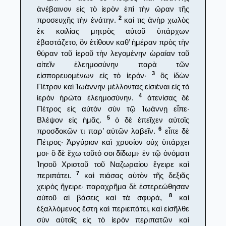
ἀνέβαινον εἰς τὸ ἱερὸν ἐπὶ τὴν ὥραν τῆς
2
προσευχῆς τὴν ἐνάτην.
καί τις ἀνὴρ χωλὸς
ἐκ κοιλίας μητρὸς αὐτοῦ ὑπάρχων
ἐβαστάζετο, ὃν ἐτίθουν καθ’ ἡμέραν πρὸς τὴν
θύραν τοῦ ἱεροῦ τὴν λεγομένην ὡραίαν τοῦ
αἰτεῖν ἐλεημοσύνην παρὰ τῶν
3
εἰσπορευομένων εἰς τὸ ἱερόν·
ὃς ἰδὼν
Πέτρον καὶ Ἰωάννην μέλλοντας εἰσιέναι εἰς τὸ
4
ἱερὸν ἠρώτα ἐλεημοσύνην.
ἀτενίσας δὲ
Πέτρος εἰς αὐτὸν σὺν τῷ Ἰωάννῃ εἶπε·
5
Βλέψον εἰς ἡμᾶς.
ὁ δὲ ἐπεῖχεν αὐτοῖς
6
προσδοκῶν τι παρ’ αὐτῶν λαβεῖν.
εἶπε δὲ
Πέτρος· Ἀργύριον καὶ χρυσίον οὐχ ὑπάρχει
μοι· ὃ δὲ ἔχω τοῦτό σοι δίδωμι· ἐν τῷ ὀνόματι
Ἰησοῦ Χριστοῦ τοῦ Ναζωραίου ἔγειρε καὶ
7
περιπάτει.
καὶ πιάσας αὐτὸν τῆς δεξιᾶς
χειρὸς ἤγειρε· παραχρῆμα δὲ ἐστερεώθησαν
8
αὐτοῦ αἱ βάσεις καὶ τὰ σφυρά,
καὶ
ἐξαλλόμενος ἔστη καὶ περιεπάτει, καὶ εἰσῆλθε
σὺν αὐτοῖς εἰς τὸ ἱερὸν περιπατῶν καὶ