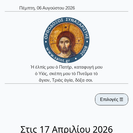
Πέμπτη, 06 Αυγούστου 2026
Ἡ ἐλπίς μου ὁ Πατήρ, καταφυγή μου
ὁ Υἱός, σκέπη μου τὸ Πνεῦμα τὸ
ἅγιον, Τριὰς ἁγία, δόξα σοι.
Επιλογές ☰
Στις 17 Απριλίου 2026