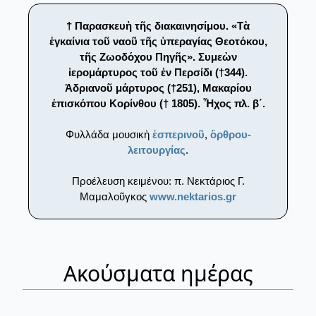
† Παρασκευὴ τῆς διακαινησίμου. «Τὰ
ἐγκαίνια τοῦ ναοῦ τῆς ὑπεραγίας Θεοτόκου,
τῆς Ζωοδόχου Πηγῆς». Συμεὼν
ἱερομάρτυρος τοῦ ἐν Περσίδι (†344).
Ἀδριανοῦ μάρτυρος (†251), Μακαρίου
ἐπισκόπου Κορίνθου († 1805). Ἦχος πλ. β΄.
Φυλλάδα μουσικὴ
ἑσπερινοῦ
,
ὄρθρου-
λειτουργίας
.
Προέλευση κειμένου: π. Νεκτάριος Γ.
Μαμαλοῦγκος
www.nektarios.gr
Ακούσματα ημέρας