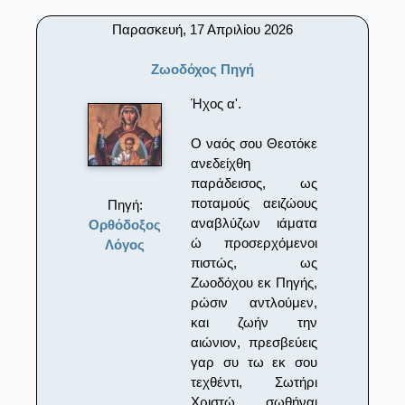
Παρασκευή, 17 Απριλίου 2026
Ζωοδόχος Πηγή
Ήχος α'.
Ο ναός σου Θεοτόκε
ανεδείχθη
παράδεισος, ως
ποταμούς αειζώους
Πηγή:
αναβλύζων ιάματα
Ορθόδοξος
ώ προσερχόμενοι
Λόγος
πιστώς, ως
Ζωοδόχου εκ Πηγής,
ρώσιν αντλούμεν,
και ζωήν την
αιώνιον, πρεσβεύεις
γαρ συ τω εκ σου
τεχθέντι, Σωτήρι
Χριστώ, σωθήναι