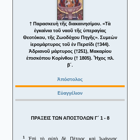
† Παρασκευὴ τῆς διακαινησίμου. «Τὰ
ἐγκαίνια τοῦ ναοῦ τῆς ὑπεραγίας
Θεοτόκου, τῆς Ζωοδόχου Πηγῆς». Συμεὼν
ἱερομάρτυρος τοῦ ἐν Περσίδι (†344).
Ἀδριανοῦ μάρτυρος (†251), Μακαρίου
ἐπισκόπου Κορίνθου († 1805). Ἦχος πλ.
β΄.
Ἀπόστολος
Εὐαγγέλιον
ΠΡΑΞΕΙΣ ΤΩΝ ΑΠΟΣΤΟΛΩΝ Γ´ 1 - 8
1
Ἐπὶ τὸ αὐτὸ δὲ Πέτρος καὶ Ἰωάννης