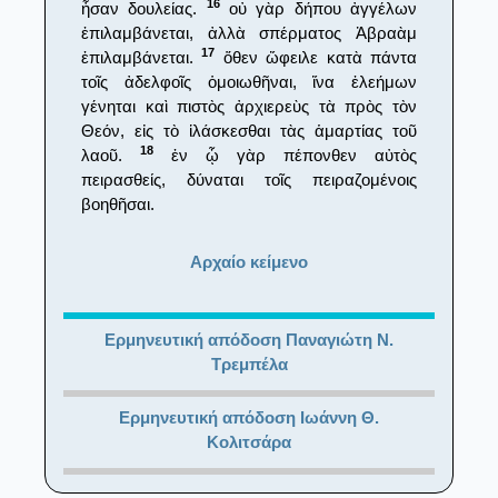
16
ἦσαν δουλείας.
οὐ γὰρ δήπου ἀγγέλων
ἐπιλαμβάνεται, ἀλλὰ σπέρματος Ἀβραὰμ
17
ἐπιλαμβάνεται.
ὅθεν ὤφειλε κατὰ πάντα
τοῖς ἀδελφοῖς ὁμοιωθῆναι, ἵνα ἐλεήμων
γένηται καὶ πιστὸς ἀρχιερεὺς τὰ πρὸς τὸν
Θεόν, εἰς τὸ ἱλάσκεσθαι τὰς ἁμαρτίας τοῦ
18
λαοῦ.
ἐν ᾧ γὰρ πέπονθεν αὐτὸς
πειρασθείς, δύναται τοῖς πειραζομένοις
βοηθῆσαι.
Αρχαίο κείμενο
Ερμηνευτική απόδοση Παναγιώτη Ν.
Τρεμπέλα
Ερμηνευτική απόδοση Ιωάννη Θ.
Κολιτσάρα