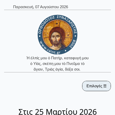
Παρασκευή, 07 Αυγούστου 2026
Ἡ ἐλπίς μου ὁ Πατήρ, καταφυγή μου
ὁ Υἱός, σκέπη μου τὸ Πνεῦμα τὸ
ἅγιον, Τριὰς ἁγία, δόξα σοι.
Επιλογές ☰
Στις 25 Μαρτίου 2026