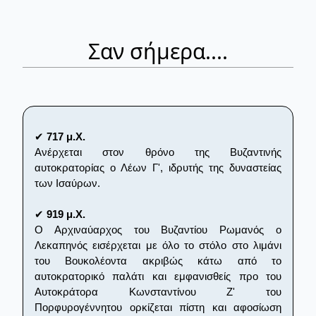
Σαν σήμερα....
✔
717 μ.Χ.
Ανέρχεται στον θρόνο της Βυζαντινής
αυτοκρατορίας ο Λέων Γ', ιδρυτής της δυναστείας
των Ισαύρων.
✔
919 μ.Χ.
Ο Αρχιναύαρχος του Βυζαντίου Ρωμανός ο
Λεκαπηνός εισέρχεται με όλο το στόλο στο λιμάνι
του Βουκολέοντα ακριβώς κάτω από το
αυτοκρατορικό παλάτι και εμφανισθείς προ του
Αυτοκράτορα Κωνσταντίνου Ζ' του
Πορφυρογέννητου ορκίζεται πίστη και αφοσίωση