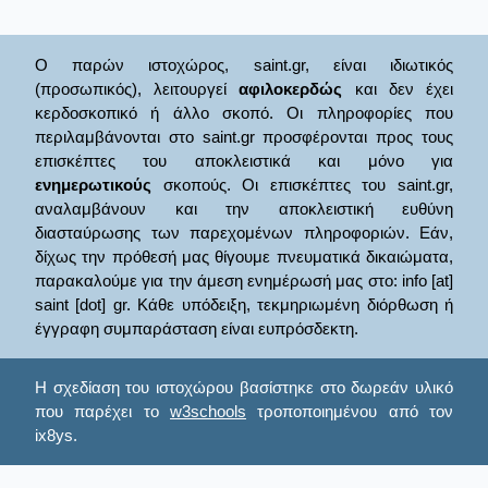
Ο παρών ιστοχώρος, saint.gr, είναι ιδιωτικός
(προσωπικός), λειτουργεί
αφιλοκερδώς
και δεν έχει
κερδοσκοπικό ή άλλο σκοπό. Οι πληροφορίες που
περιλαμβάνονται στο saint.gr προσφέρονται προς τους
επισκέπτες του αποκλειστικά και μόνο για
ενημερωτικούς
σκοπούς. Οι επισκέπτες του saint.gr,
αναλαμβάνουν και την αποκλειστική ευθύνη
διασταύρωσης των παρεχομένων πληροφοριών. Εάν,
δίχως την πρόθεσή μας θίγουμε πνευματικά δικαιώματα,
παρακαλούμε για την άμεση ενημέρωσή μας στο: info [at]
saint [dot] gr. Κάθε υπόδειξη, τεκμηριωμένη διόρθωση ή
έγγραφη συμπαράσταση είναι ευπρόσδεκτη.
Η σχεδίαση του ιστοχώρου βασίστηκε στο δωρεάν υλικό
που παρέχει το
w3schools
τροποποιημένου από τον
ix8ys.