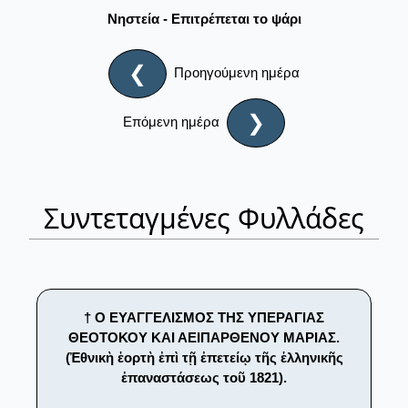
Νηστεία - Επιτρέπεται το ψάρι
❮
Προηγούμενη ημέρα
❯
Επόμενη ημέρα
Συντεταγμένες Φυλλάδες
† Ο ΕΥΑΓΓΕΛΙΣΜΟΣ ΤΗΣ ΥΠΕΡΑΓΙΑΣ
ΘΕΟΤΟΚΟΥ ΚΑΙ ΑΕΙΠΑΡΘΕΝΟΥ ΜΑΡΙΑΣ.
(Ἐθνικὴ ἑορτὴ ἐπὶ τῇ ἐπετείῳ τῆς ἑλληνικῆς
ἐπαναστάσεως τοῦ 1821).