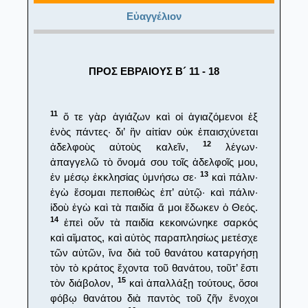
Εὐαγγέλιον
ΠΡΟΣ ΕΒΡΑΙΟΥΣ Β´ 11 - 18
11
ὅ τε γὰρ ἁγιάζων καὶ οἱ ἁγιαζόμενοι ἐξ
ἑνὸς πάντες· δι’ ἣν αἰτίαν οὐκ ἐπαισχύνεται
12
ἀδελφοὺς αὐτοὺς καλεῖν,
λέγων·
ἀπαγγελῶ τὸ ὄνομά σου τοῖς ἀδελφοῖς μου,
13
ἐν μέσῳ ἐκκλησίας ὑμνήσω σε·
καὶ πάλιν·
ἐγὼ ἔσομαι πεποιθὼς ἐπ’ αὐτῷ· καὶ πάλιν·
ἰδοὺ ἐγὼ καὶ τὰ παιδία ἅ μοι ἔδωκεν ὁ Θεός.
14
ἐπεὶ οὖν τὰ παιδία κεκοινώνηκε σαρκός
καὶ αἵματος, καὶ αὐτὸς παραπλησίως μετέσχε
τῶν αὐτῶν, ἵνα διὰ τοῦ θανάτου καταργήσῃ
τὸν τὸ κράτος ἔχοντα τοῦ θανάτου, τοῦτ’ ἔστι
15
τὸν διάβολον,
καὶ ἀπαλλάξῃ τούτους, ὅσοι
φόβῳ θανάτου διὰ παντὸς τοῦ ζῆν ἔνοχοι