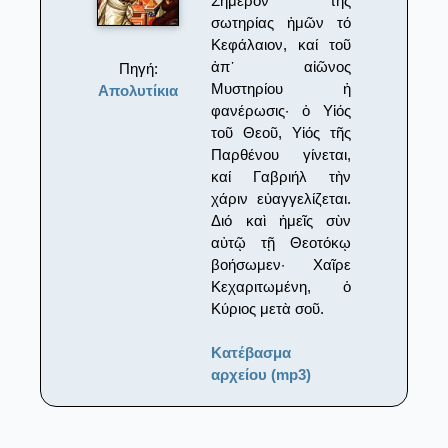
Σήμερον τῆς
σωτηρίας ἡμῶν τό
Κεφάλαιον, καί τοῦ
ἀπ᾽ αἰῶνος
Πηγή:
Μυστηρίου ἡ
Απολυτίκια
φανέρωσις· ὁ Υἱός
τοῦ Θεοῦ, Υἱός τῆς
Παρθένου γίνεται,
καί Γαβριήλ τὴν
χάριν εὐαγγελίζεται.
Διό καὶ ἡμεῖς σὺν
αὐτῷ τῇ Θεοτόκῳ
βοήσωμεν· Χαῖρε
Κεχαριτωμένη, ὁ
Κύριος μετὰ σοῦ.
Κατέβασμα
αρχείου (mp3)