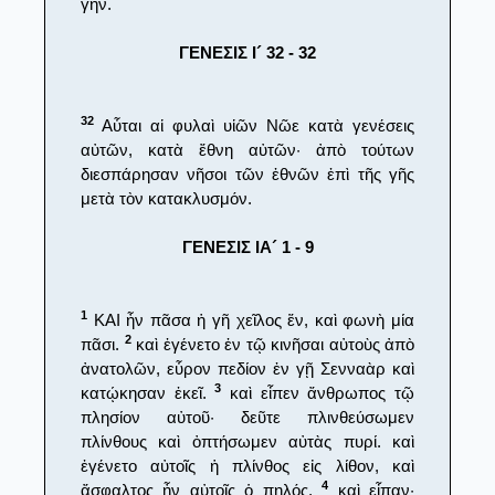
γῆν.
ΓΕΝΕΣΙΣ Ι´ 32 - 32
32
Αὗται αἱ φυλαὶ υἱῶν Νῶε κατὰ γενέσεις
αὐτῶν, κατὰ ἔθνη αὐτῶν· ἀπὸ τούτων
διεσπάρησαν νῆσοι τῶν ἐθνῶν ἐπὶ τῆς γῆς
μετὰ τὸν κατακλυσμόν.
ΓΕΝΕΣΙΣ ΙΑ´ 1 - 9
1
ΚΑΙ ἦν πᾶσα ἡ γῆ χεῖλος ἕν, καὶ φωνὴ μία
2
πᾶσι.
καὶ ἐγένετο ἐν τῷ κινῆσαι αὐτοὺς ἀπὸ
ἀνατολῶν, εὗρον πεδίον ἐν γῇ Σενναὰρ καὶ
3
κατῴκησαν ἐκεῖ.
καὶ εἶπεν ἄνθρωπος τῷ
πλησίον αὐτοῦ· δεῦτε πλινθεύσωμεν
πλίνθους καὶ ὀπτήσωμεν αὐτὰς πυρί. καὶ
ἐγένετο αὐτοῖς ἡ πλίνθος εἰς λίθον, καὶ
4
ἄσφαλτος ἦν αὐτοῖς ὁ πηλός.
καὶ εἶπαν·