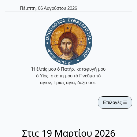
Πέμπτη, 06 Αυγούστου 2026
Ἡ ἐλπίς μου ὁ Πατήρ, καταφυγή μου
ὁ Υἱός, σκέπη μου τὸ Πνεῦμα τὸ
ἅγιον, Τριὰς ἁγία, δόξα σοι.
Επιλογές ☰
Στις 19 Μαρτίου 2026