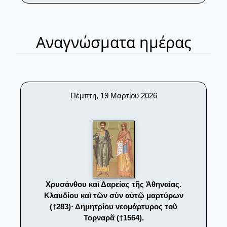
Αναγνώσματα ημέρας
Πέμπτη, 19 Μαρτίου 2026
Χρυσάνθου καὶ Δαρείας τῆς Ἀθηναίας.
Κλαυδίου καὶ τῶν σὺν αὐτῷ μαρτύρων
(†283)· Δημητρίου νεομάρτυρος τοῦ
Τορναρᾶ (†1564).