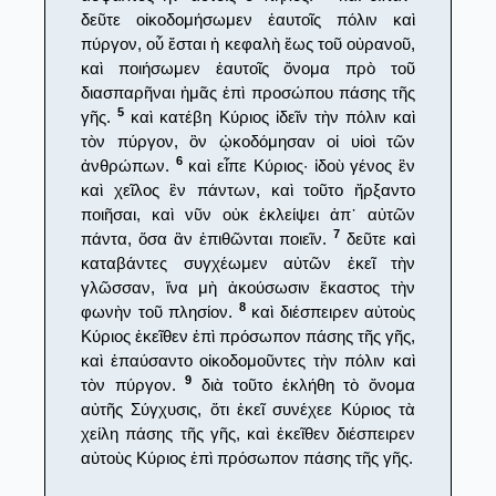
δεῦτε οἰκοδομήσωμεν ἑαυτοῖς πόλιν καὶ
πύργον, οὗ ἔσται ἡ κεφαλὴ ἕως τοῦ οὐρανοῦ,
καὶ ποιήσωμεν ἑαυτοῖς ὄνομα πρὸ τοῦ
διασπαρῆναι ἡμᾶς ἐπὶ προσώπου πάσης τῆς
5
γῆς.
καὶ κατέβη Κύριος ἰδεῖν τὴν πόλιν καὶ
τὸν πύργον, ὃν ᾠκοδόμησαν οἱ υἱοὶ τῶν
6
ἀνθρώπων.
καὶ εἶπε Κύριος· ἰδοὺ γένος ἓν
καὶ χεῖλος ἓν πάντων, καὶ τοῦτο ἤρξαντο
ποιῆσαι, καὶ νῦν οὐκ ἐκλείψει ἀπ᾿ αὐτῶν
7
πάντα, ὅσα ἂν ἐπιθῶνται ποιεῖν.
δεῦτε καὶ
καταβάντες συγχέωμεν αὐτῶν ἐκεῖ τὴν
γλῶσσαν, ἵνα μὴ ἀκούσωσιν ἕκαστος τὴν
8
φωνὴν τοῦ πλησίον.
καὶ διέσπειρεν αὐτοὺς
Κύριος ἐκεῖθεν ἐπὶ πρόσωπον πάσης τῆς γῆς,
καὶ ἐπαύσαντο οἰκοδομοῦντες τὴν πόλιν καὶ
9
τὸν πύργον.
διὰ τοῦτο ἐκλήθη τὸ ὄνομα
αὐτῆς Σύγχυσις, ὅτι ἐκεῖ συνέχεε Κύριος τὰ
χείλη πάσης τῆς γῆς, καὶ ἐκεῖθεν διέσπειρεν
αὐτοὺς Κύριος ἐπὶ πρόσωπον πάσης τῆς γῆς.