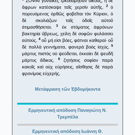
ΣΟΦΑΙ γυναῖκες ᾠκοδόμησαν οἴκους, ἡ δὲ
2
ἄφρων κατέσκαψε ταῖς χερσὶν αὐτῆς.
ὁ
πορευόμενος ὀρθῶς φοβεῖται τὸν Κύριον, ὁ
δὲ σκολιάζων ταῖς ὁδοῖς αὐτοῦ
3
ἀτιμασθήσεται.
ἐκ στόματος ἀφρόνων
βακτηρία ὕβρεως, χείλη δὲ σοφῶν φυλάσσει
4
αὐτούς.
οὗ μή εἰσι βόες, φάτναι καθαραί· οὗ
5
δὲ πολλὰ γεννήματα, φανερὰ βοὸς ἰσχύς.
μάρτυς πιστὸς οὐ ψεύδεται, ἐκκαίει δὲ ψευδῆ
6
μάρτυς ἄδικος.
ζητήσεις σοφίαν παρὰ
κακοῖς καὶ οὐχ εὑρήσεις, αἴσθησις δὲ παρὰ
φρονίμοις εὐχερής.
Μετάφραση τῶν Ἑβδομήκοντα
Ερμηνευτική απόδοση Παναγιώτη Ν.
Τρεμπέλα
Ερμηνευτική απόδοση Ιωάννη Θ.