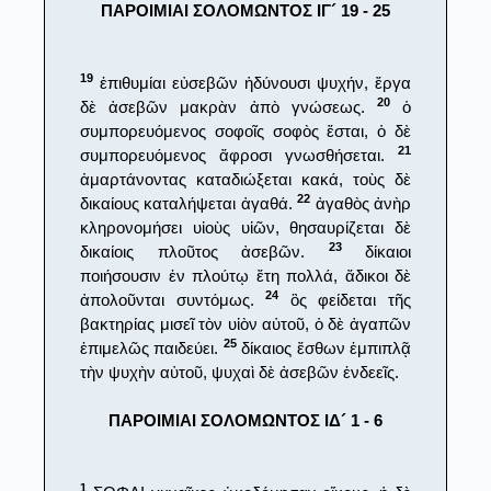
ΠΑΡΟΙΜΙΑΙ ΣΟΛΟΜΩΝΤΟΣ ΙΓ´ 19 - 25
19
ἐπιθυμίαι εὐσεβῶν ἡδύνουσι ψυχήν, ἔργα
20
δὲ ἀσεβῶν μακρὰν ἀπὸ γνώσεως.
ὁ
συμπορευόμενος σοφοῖς σοφὸς ἔσται, ὁ δὲ
21
συμπορευόμενος ἄφροσι γνωσθήσεται.
ἁμαρτάνοντας καταδιώξεται κακά, τοὺς δὲ
22
δικαίους καταλήψεται ἀγαθά.
ἀγαθὸς ἀνὴρ
κληρονομήσει υἱοὺς υἱῶν, θησαυρίζεται δὲ
23
δικαίοις πλοῦτος ἀσεβῶν.
δίκαιοι
ποιήσουσιν ἐν πλούτῳ ἔτη πολλά, ἄδικοι δὲ
24
ἀπολοῦνται συντόμως.
ὃς φείδεται τῆς
βακτηρίας μισεῖ τὸν υἱὸν αὐτοῦ, ὁ δὲ ἀγαπῶν
25
ἐπιμελῶς παιδεύει.
δίκαιος ἔσθων ἐμπιπλᾷ
τὴν ψυχὴν αὐτοῦ, ψυχαὶ δὲ ἀσεβῶν ἐνδεεῖς.
ΠΑΡΟΙΜΙΑΙ ΣΟΛΟΜΩΝΤΟΣ ΙΔ´ 1 - 6
1