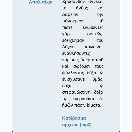
Χρύσανθον ἁγνείας
Απολυτίκια
τὸ ἄνθος καὶ
Δαρείαν τὴν
πάνσεμνον· τῇ
πίστει ἑνωθέντες
γὰρ σεπτῶς,
ἐδείχθησαν τοῦ
Λόγου κοινωνοί,
ἐναθλήσαντες
νομίμως ὑπὲρ αὐτοῦ
καὶ σῴζουσι τοὺς
ψάλλοντας· δόξα τῷ
ἐνισχύσαντι ὑμᾶς,
δόξα τῷ
στεφανώσαντι, δόξα
τῷ ἐνεργοῦντι δι'
ἡμῶν πᾶσιν ἰάματα.
Κατέβασμα
αρχείου (mp3)