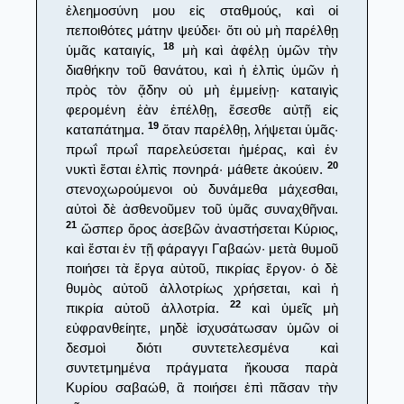
ἐλεημοσύνη μου εἰς σταθμούς, καὶ οἱ
πεποιθότες μάτην ψεύδει· ὅτι οὐ μὴ παρέλθῃ
18
ὑμᾶς καταιγίς,
μὴ καὶ ἀφέλῃ ὑμῶν τὴν
διαθήκην τοῦ θανάτου, καὶ ἡ ἐλπὶς ὑμῶν ἡ
πρὸς τὸν ᾅδην οὐ μὴ ἐμμείνῃ· καταιγὶς
φερομένη ἐὰν ἐπέλθῃ, ἔσεσθε αὐτῇ εἰς
19
καταπάτημα.
ὅταν παρέλθῃ, λήψεται ὑμᾶς·
πρωΐ πρωΐ παρελεύσεται ἡμέρας, καὶ ἐν
20
νυκτὶ ἔσται ἐλπὶς πονηρά· μάθετε ἀκούειν.
στενοχωρούμενοι οὐ δυνάμεθα μάχεσθαι,
αὐτοὶ δὲ ἀσθενοῦμεν τοῦ ὑμᾶς συναχθῆναι.
21
ὥσπερ ὄρος ἀσεβῶν ἀναστήσεται Κύριος,
καὶ ἔσται ἐν τῇ φάραγγι Γαβαών· μετὰ θυμοῦ
ποιήσει τὰ ἔργα αὐτοῦ, πικρίας ἔργον· ὁ δὲ
θυμὸς αὐτοῦ ἀλλοτρίως χρήσεται, καὶ ἡ
22
πικρία αὐτοῦ ἀλλοτρία.
καὶ ὑμεῖς μὴ
εὐφρανθείητε, μηδὲ ἰσχυσάτωσαν ὑμῶν οἱ
δεσμοὶ διότι συντετελεσμένα καὶ
συντετμημένα πράγματα ἤκουσα παρὰ
Κυρίου σαβαώθ, ἃ ποιήσει ἐπὶ πᾶσαν τὴν