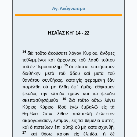
Αγ. Ανάγνωσμα
ΗΣΑΪΑΣ ΚΗ´ 14 - 22
14
διὰ τοῦτο ἀκούσατε λόγον Κυρίου, ἄνδρες
τεθλιμμένοι καὶ ἄρχοντες τοῦ λαοῦ τούτου
15
τοῦ ἐν ᾿Ιερουσαλήμ·
ὅτι εἴπατε· ἐποιήσαμεν
διαθήκην μετὰ τοῦ ᾅδου καὶ μετὰ τοῦ
θανάτου συνθήκας, καταιγὶς φερομένη ἐὰν
παρέλθῃ οὐ μὴ ἔλθῃ ἐφ᾿ ἡμᾶς· ἐθήκαμεν
ψεῦδος τὴν ἐλπίδα ἡμῶν καὶ τῷ ψεύδει
16
σκεπασθησόμεθα.
διὰ τοῦτο οὕτω λέγει
Κύριος Κύριος· ἰδοὺ ἐγὼ ἐμβαλῶ εἰς τὰ
θεμέλια Σιὼν λίθον πολυτελῆ ἐκλεκτὸν
ἀκρογωνιαῖον, ἔντιμον, εἰς τὰ θεμέλια αὐτῆς,
καὶ ὁ πιστεύων ἐπ᾿ αὐτῷ οὐ μὴ καταισχυνθῇ.
17
καὶ θήσω κρίσιν εἰς ἐλπίδα, ἡ δὲ