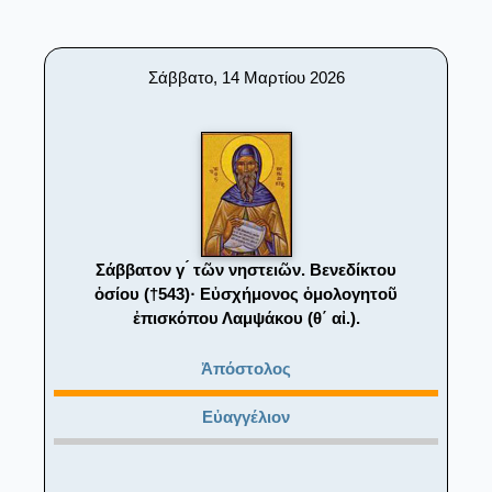
Σάββατο, 14 Μαρτίου 2026
Σάββατον γ ́ τῶν νηστειῶν. Βενεδίκτου
ὁσίου (†543)· Εὐσχήμονος ὁμολογητοῦ
ἐπισκόπου Λαμψάκου (θ΄ αἰ.).
Ἀπόστολος
Εὐαγγέλιον