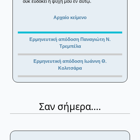
οὐκ εὐδοκεῖ ἡ ψυχή μου ἐν αὐτῷ.
Αρχαίο κείμενο
Ερμηνευτική απόδοση Παναγιώτη Ν.
Τρεμπέλα
Ερμηνευτική απόδοση Ιωάννη Θ.
Κολιτσάρα
Σαν σήμερα....