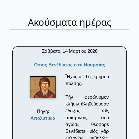
Ακούσματα ημέρας
Σάββατο, 14 Μαρτίου 2026
Όσιος Βενέδικτος ο εκ Νουρσίας
Ἦχος α’. Τῆς ἐρήμου
πολίτης.
Τὴν φερώνυμον
κλῆσιν ἀληθεύουσαν
ἔδειξας, τοῖς
Πηγή:
ἀσκητικοῖς σου
Απολυτίκια
ἀγῶσι, θεοφόρε
Βενέδικτε· υἱός γὰρ
εὐλογίας τεθηλώς,