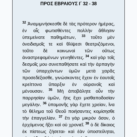
ΠΡΟΣ ΕΒΡΑΙΟΥΣ Ι´ 32 - 38
32
Ἀναμιμνήσκεσθε δὲ τὰς πρότερον ἡμέρας,
ἐν αἷς φωτισθέντες πολλὴν ἄθλησιν
33
ὑπεμείνατε παθημάτων,
τοῦτο μὲν
ὀνειδισμοῖς τε καὶ θλίψεσι θεατριζόμενοι,
τοῦτο δὲ κοινωνοὶ τῶν οὕτως
34
ἀναστρεφομένων γενηθέντες.
καὶ γὰρ τοῖς
δεσμοῖς μου συνεπαθήσατε καὶ τὴν ἁρπαγὴν
τῶν ὑπαρχόντων ὑμῶν μετὰ χαρᾶς
προσεδέξασθε, γινώσκοντες ἔχειν ἐν ἑαυτοῖς
κρείττονα ὕπαρξιν ἐν οὐρανοῖς καὶ
35
μένουσαν.
Μὴ ἀποβάλητε οὖν τὴν
παρρησίαν ὑμῶν, ἥτις ἔχει μισθαποδοσίαν
36
μεγάλην.
ὑπομονῆς γὰρ ἔχετε χρείαν, ἵνα
τὸ θέλημα τοῦ Θεοῦ ποιήσαντες κομίσησθε
37
τὴν ἐπαγγελίαν.
ἔτι γὰρ μικρὸν ὅσον, ὁ
38
ἐρχόμενος ἥξει καὶ οὐ χρονιεῖ.
ὁ δὲ δίκαιος
ἐκ πίστεως ζήσεται· καὶ ἐὰν ὑποστείληται,