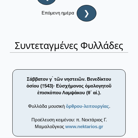
❯
Επόμενη ημέρα
Συντεταγμένες Φυλλάδες
Σάββατον γ ́ τῶν νηστειῶν. Βενεδίκτου
ὁσίου (†543)· Εὐσχήμονος ὁμολογητοῦ
ἐπισκόπου Λαμψάκου (θ΄ αἰ.).
Φυλλάδα μουσικὴ
ὄρθρου-λειτουργίας
.
Προέλευση κειμένου: π. Νεκτάριος Γ.
Μαμαλοῦγκος
www.nektarios.gr