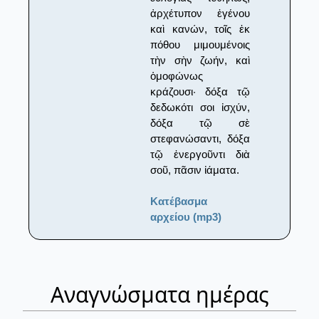
ἀρχέτυπον ἐγένου
καὶ κανών, τοῖς ἐκ
πόθου μιμουμένοις
τὴν σὴν ζωήν, καὶ
ὁμοφώνως
κράζουσι· δόξα τῷ
δεδωκότι σοι ἰσχύν,
δόξα τῷ σὲ
στεφανώσαντι, δόξα
τῷ ἐνεργοῦντι διὰ
σοῦ, πᾶσιν ἰάματα.
Κατέβασμα
αρχείου (mp3)
Αναγνώσματα ημέρας