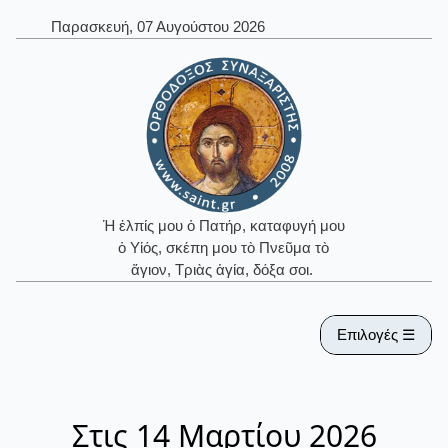
Παρασκευή, 07 Αυγούστου 2026
Ἡ ἐλπίς μου ὁ Πατήρ, καταφυγή μου
ὁ Υἱός, σκέπη μου τὸ Πνεῦμα τὸ
ἅγιον, Τριὰς ἁγία, δόξα σοι.
Επιλογές ☰
Στις 14 Μαρτίου 2026