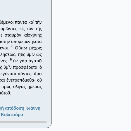
θέμενοι πάντα καὶ τὴν
ρῶντες εἰς τὸν τῆς
νε σταυρὸν, αἰσχύνης
αύτην ὑπομεμενηκότα
4
ενοι.
Οὔπω μέχρις
λήσεως, ἥτις ὑμῖν ὡς
6
ενος.
ὃν γὰρ ἀγαπᾷ
ῖς ὑμῖν προσφέρεται ὁ
 γεγόνασι πάντες, ἄρα
καὶ ἐνετρεπόμεθα· οὐ
 πρὸς ὀλίγας ἡμέρας
αὐτοῦ.
κή απόδοση Ιωάννη
 Κολιτσάρα