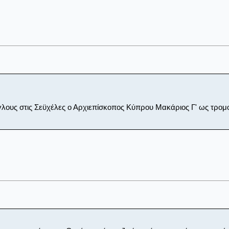
γλους στις Σεϋχέλες ο Αρχιεπίσκοπος Κύπρου Μακάριος Γ' ως τρομ