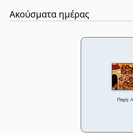
Ακούσματα ημέρας
Πηγή:
Α