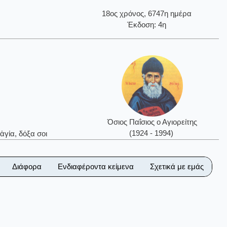
18ος χρόνος, 6747η ημέρα
Έκδοση: 4η
Όσιος Παΐσιος ο Αγιορείτης
(1924 - 1994)
ἁγία, δόξα σοι
Διάφορα
Ενδιαφέροντα κείμενα
Σχετικά με εμάς