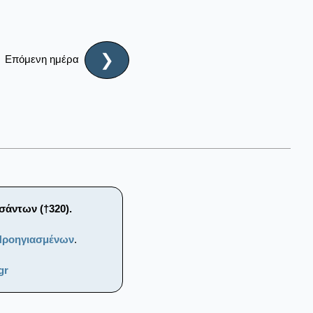
❯
Επόμενη ημέρα
σάντων (†320).
 Προηγιασμένων
.
gr