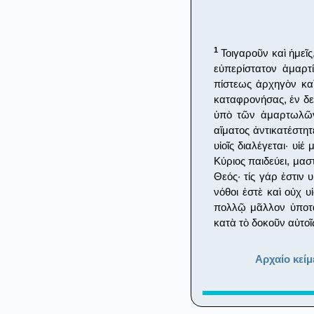
1
Τοιγαροῦν καὶ ἡμεῖς
εὐπερίστατον ἁμαρτ
πίστεως ἀρχηγὸν καὶ
καταφρονήσας, ἐν δε
ὑπὸ τῶν ἁμαρτωλῶν 
αἵματος ἀντικατέστη
υἱοῖς διαλέγεται· υἱ
Κύριος παιδεύει, μασ
Θεός· τίς γάρ ἐστιν 
νόθοι ἐστὲ καὶ οὐχ υἱ
πολλῷ μᾶλλον ὑποτ
κατὰ τὸ δοκοῦν αὐτοῖς
Αρχαίο κείμ