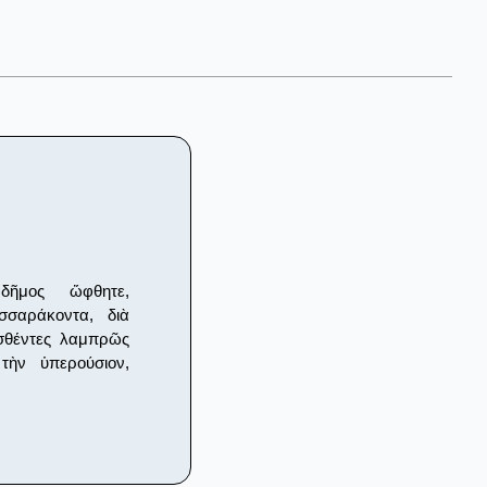
 δῆμος ὤφθητε,
σσαράκοντα, διὰ
ασθέντες λαμπρῶς
τὴν ὑπερούσιον,