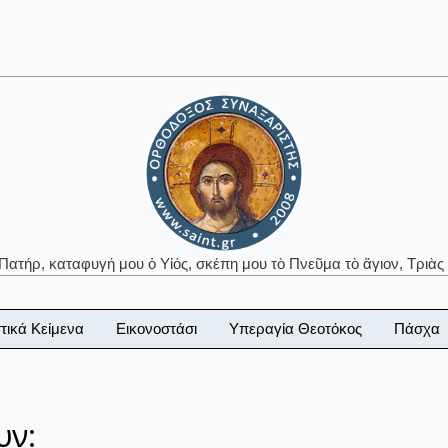
 Πατήρ, καταφυγή μου ὁ Υἱός, σκέπη μου τὸ Πνεῦμα τὸ ἅγιον, Τριὰς 
τικά Κείμενα
Εικονοστάσι
Υπεραγία Θεοτόκος
Πάσχα
υν: