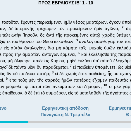
ΠΡΟΣ ΕΒΡΑΙΟΥΣ ΙΒ´ 1 - 10
, τοσοῦτον ἔχοντες περικείμενον ἡμῖν νέφος μαρτύρων, ὄγκον ἀπο
2
ίαν, δι’ ὑπομονῆς τρέχωμεν τὸν προκείμενον ἡμῖν ἀγῶνα,
ἀφο
 τελειωτὴν Ἰησοῦν, ὃς ἀντὶ τῆς προκειμένης αὐτῷ χαρᾶς ὑπέμει
3
ξιᾷ τε τοῦ θρόνου τοῦ Θεοῦ κεκάθικεν.
ἀναλογίσασθε γὰρ τὸν τοι
εἰς αὐτὸν ἀντιλογίαν, ἵνα μὴ κάμητε ταῖς ψυχαῖς ὑμῶν ἐκλυόμ
5
τε πρὸς τὴν ἁμαρτίαν ἀνταγωνιζόμενοι,
καὶ ἐκλέλησθε τῆς παρακ
έ μου, μὴ ὀλιγώρει παιδείας Κυρίου, μηδὲ ἐκλύου ὑπ’ αὐτοῦ ἐλεγχόμ
7
τιγοῖ δὲ πάντα υἱὸν ὃν παραδέχεται.
εἰ παιδείαν ὑπομένετε, ὡς υἱο
8
υἱὸς ὃν οὐ παιδεύει πατήρ;
εἰ δὲ χωρίς ἐστε παιδείας, ἧς μέτοχοι
9
οί.
εἶτα τοὺς μὲν τῆς σαρκὸς ἡμῶν πατέρας εἴχομεν παιδευτὰς 
10
αγησόμεθα τῷ πατρὶ τῶν πνευμάτων καὶ ζήσομεν;
οἱ μὲν γὰρ
 ἐπαίδευον, ὁ δὲ ἐπὶ τὸ συμφέρον, εἰς τὸ μεταλαβεῖν τῆς ἁγιότητος 
ενο
Ερμηνευτική απόδοση
Ερμηνευτι
Παναγιώτη Ν. Τρεμπέλα
Θ.