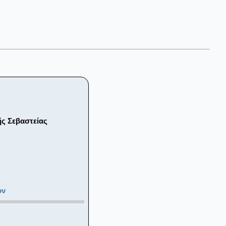
ῆς Σεβαστείας
ον