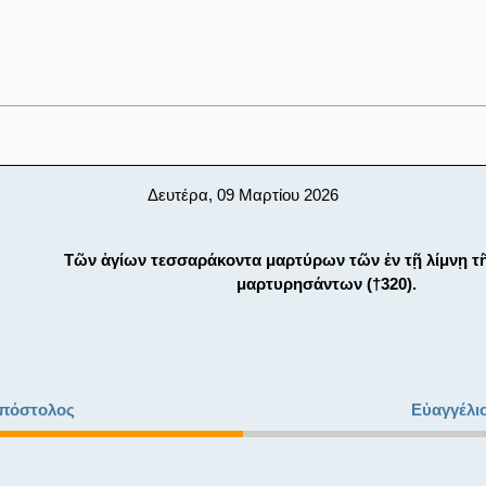
Δευτέρα, 09 Μαρτίου 2026
Τῶν ἁγίων τεσσαράκοντα μαρτύρων τῶν ἐν τῇ λίμνῃ τ
μαρτυρησάντων (†320).
πόστολος
Εὐαγγέλι