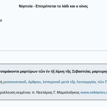
Νηστεία - Επιτρέπεται το λάδι και ο οίνος
ρα
σαράκοντα μαρτύρων τῶν ἐν τῇ λίμνῃ τῆς Σεβαστείας μαρτυρη
κὴ
μεσονυκτικοῦ
,
ὄρθρου
,
ἑσπερινοῦ μετὰ τῆς Λειτουργίας τῶν
ροέλευση κειμένου: π. Νεκτάριος Γ. Μαμαλοῦγκος
www.nektarios.