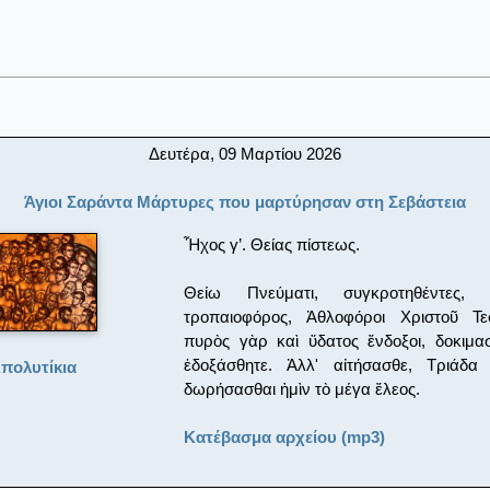
Δευτέρα, 09 Μαρτίου 2026
Άγιοι Σαράντα Μάρτυρες που μαρτύρησαν στη Σεβάστεια
Ἦχος γ’. Θείας πίστεως.
Θείω Πνεύματι, συγκροτηθέντες,
τροπαιοφόρος, Ἀθλοφόροι Χριστοῦ Τε
πυρὸς γὰρ καὶ ὕδατος ἔνδοξοι, δοκιμ
ἐδοξάσθητε. Ἀλλ' αἰτήσασθε, Τριάδα 
πολυτίκια
δωρήσασθαι ἠμὶν τὸ μέγα ἔλεος.
Κατέβασμα αρχείου (mp3)