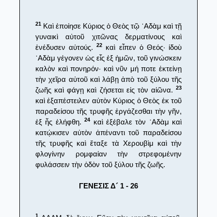
21
Καὶ ἐποίησε Κύριος ὁ Θεὸς τῷ ᾿Αδὰμ καὶ τῇ
γυναικὶ αὐτοῦ χιτῶνας δερματίνους καὶ
22
ἐνέδυσεν αὐτούς.
καὶ εἶπεν ὁ Θεός· ἰδοὺ
᾿Αδὰμ γέγονεν ὡς εἷς ἐξ ἡμῶν, τοῦ γινώσκειν
καλὸν καὶ πονηρόν· καὶ νῦν μή ποτε ἐκτείνῃ
τὴν χεῖρα αὐτοῦ καὶ λάβῃ ἀπὸ τοῦ ξύλου τῆς
23
ζωῆς καὶ φάγῃ καὶ ζήσεται εἰς τὸν αἰῶνα.
καὶ ἐξαπέστειλεν αὐτὸν Κύριος ὁ Θεὸς ἐκ τοῦ
παραδείσου τῆς τρυφῆς ἐργάζεσθαι τὴν γῆν,
24
ἐξ ἧς ἐλήφθη.
καὶ ἐξέβαλε τὸν ᾿Αδὰμ καὶ
κατῴκισεν αὐτὸν ἀπέναντι τοῦ παραδείσου
τῆς τρυφῆς καὶ ἔταξε τὰ Χερουβὶμ καὶ τὴν
φλογίνην ρομφαίαν τὴν στρεφομένην
φυλάσσειν τὴν ὁδὸν τοῦ ξύλου τῆς ζωῆς.
ΓΕΝΕΣΙΣ Δ´ 1 - 26
1