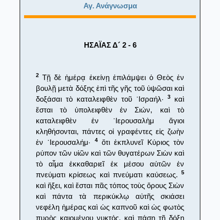
Αγ. Ανάγνωσμα
ΗΣΑΪΑΣ Δ´ 2 - 6
2
Τῇ δὲ ἡμέρᾳ ἐκείνῃ ἐπιλάμψει ὁ Θεὸς ἐν
βουλῇ μετὰ δόξης ἐπὶ τῆς γῆς τοῦ ὑψῶσαι καὶ
3
δοξάσαι τὸ καταλειφθὲν τοῦ ᾿Ισραήλ·
καὶ
ἔσται τὸ ὑπολειφθὲν ἐν Σιών, καὶ τὸ
καταλειφθὲν ἐν ῾Ιερουσαλὴμ ἅγιοι
κληθήσονται, πάντες οἱ γραφέντες εἰς ζωὴν
4
ἐν ῾Ιερουσαλήμ·
ὅτι ἐκπλυνεῖ Κύριος τὸν
ρύπον τῶν υἱῶν καὶ τῶν θυγατέρων Σιὼν καὶ
τὸ αἷμα ἐκκαθαριεῖ ἐκ μέσου αὐτῶν ἐν
5
πνεύματι κρίσεως καὶ πνεύματι καύσεως.
καὶ ἥξει, καὶ ἔσται πᾶς τόπος τοὺς ὄρους Σιὼν
καὶ πάντα τὰ περικύκλῳ αὐτῆς σκιάσει
νεφέλη ἡμέρας καὶ ὡς καπνοῦ καὶ ὡς φωτὸς
πυρὸς καιομένου νυκτός, καὶ πάσῃ τῇ δόξῃ