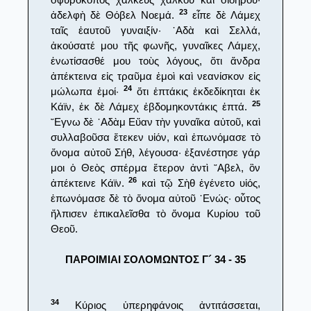
23
ἀδελφὴ δὲ Θόβελ Νοεμά.
εἶπε δὲ Λάμεχ
ταῖς ἑαυτοῦ γυναιξίν· ᾿Αδὰ καὶ Σελλά,
ἀκούσατέ μου τῆς φωνῆς, γυναῖκες Λάμεχ,
ἐνωτίσασθέ μου τοὺς λόγους, ὅτι ἄνδρα
ἀπέκτεινα εἰς τραῦμα ἐμοὶ καὶ νεανίσκον εἰς
24
μώλωπα ἐμοί·
ὅτι ἑπτάκις ἐκδεδίκηται ἐκ
25
Κάϊν, ἐκ δὲ Λάμεχ ἑβδομηκοντάκις ἑπτά.
῎Εγνω δὲ ᾿Αδὰμ Εὔαν τὴν γυναῖκα αὐτοῦ, καὶ
συλλαβοῦσα ἔτεκεν υἱόν, καὶ ἐπωνόμασε τὸ
ὄνομα αὐτοῦ Σήθ, λέγουσα· ἐξανέστησε γάρ
μοι ὁ Θεὸς σπέρμα ἕτερον ἀντὶ ῎Αβελ, ὃν
26
ἀπέκτεινε Κάϊν.
καὶ τῷ Σὴθ ἐγένετο υἱός,
ἐπωνόμασε δὲ τὸ ὄνομα αὐτοῦ ᾿Ενώς· οὗτος
ἤλπισεν ἐπικαλεῖσθα τὸ ὄνομα Κυρίου τοῦ
Θεοῦ.
ΠΑΡΟΙΜΙΑΙ ΣΟΛΟΜΩΝΤΟΣ Γ´ 34 - 35
34
Κύριος ὑπερηφάνοις ἀντιτάσσεται,