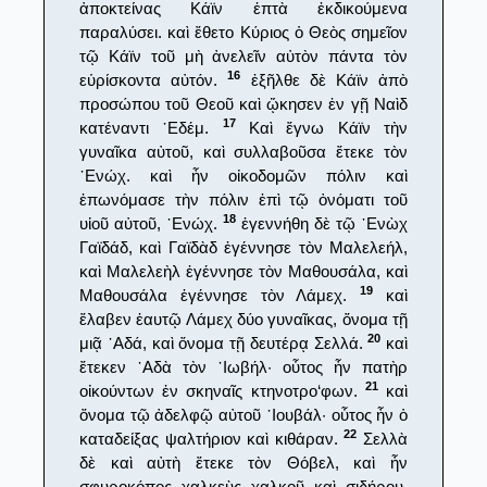
ἀποκτείνας Κάϊν ἑπτὰ ἐκδικούμενα
παραλύσει. καὶ ἔθετο Κύριος ὁ Θεὸς σημεῖον
τῷ Κάϊν τοῦ μὴ ἀνελεῖν αὐτὸν πάντα τὸν
16
εὑρίσκοντα αὐτόν.
ἐξῆλθε δὲ Κάϊν ἀπὸ
προσώπου τοῦ Θεοῦ καὶ ᾤκησεν ἐν γῇ Ναὶδ
17
κατέναντι ᾿Εδέμ.
Καὶ ἔγνω Κάϊν τὴν
γυναῖκα αὐτοῦ, καὶ συλλαβοῦσα ἔτεκε τὸν
᾿Ενώχ. καὶ ἦν οἰκοδομῶν πόλιν καὶ
ἐπωνόμασε τὴν πόλιν ἐπὶ τῷ ὀνόματι τοῦ
18
υἱοῦ αὐτοῦ, ᾿Ενώχ.
ἐγεννήθη δὲ τῷ ᾿Ενὼχ
Γαϊδάδ, καὶ Γαϊδὰδ ἐγέννησε τὸν Μαλελεήλ,
καὶ Μαλελεὴλ ἐγέννησε τὸν Μαθουσάλα, καὶ
19
Μαθουσάλα ἐγέννησε τὸν Λάμεχ.
καὶ
ἔλαβεν ἑαυτῷ Λάμεχ δύο γυναῖκας, ὄνομα τῇ
20
μιᾷ ᾿Αδά, καὶ ὄνομα τῇ δευτέρᾳ Σελλά.
καὶ
ἔτεκεν ᾿Αδὰ τὸν ᾿Ιωβήλ· οὗτος ἦν πατὴρ
21
οἰκούντων ἐν σκηναῖς κτηνοτρο‘φων.
καὶ
ὄνομα τῷ ἀδελφῷ αὐτοῦ ᾿Ιουβάλ· οὗτος ἦν ὁ
22
καταδείξας ψαλτήριον καὶ κιθάραν.
Σελλὰ
δὲ καὶ αὐτὴ ἔτεκε τὸν Θόβελ, καὶ ἦν
σφυροκόπος χαλκεὺς χαλκοῦ καὶ σιδήρου·