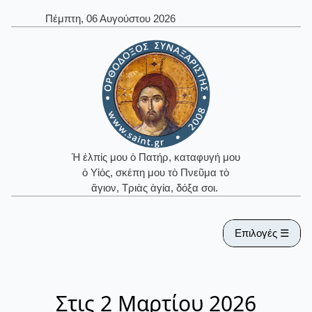
Πέμπτη, 06 Αυγούστου 2026
Ἡ ἐλπίς μου ὁ Πατήρ, καταφυγή μου
ὁ Υἱός, σκέπη μου τὸ Πνεῦμα τὸ
ἅγιον, Τριὰς ἁγία, δόξα σοι.
Επιλογές ☰
Στις 2 Μαρτίου 2026