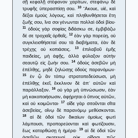
σῇ κεφαλῇ στέφανον χαρίτων, στεφάνῳ δὲ
10
τρυφῆς ὑπερασπίσῃ σου.
῎Ακουε, υἱέ, καὶ
δέξαι ἐμοὺς λόγους, καὶ πληθυνθήσεται ἔτη
ζωῆς σου, ἵνα σοι γένωνται πολλαὶ ὁδοὶ βίου·
11
ὁδοὺς γὰρ σοφίας διδάσκω σε, ἐμβιβάζω
12
δέ σε τροχιαῖς ὀρθαῖς.
ἐὰν γὰρ πορεύῃ, οὐ
συγκλεισθήσεταί σου τὰ διαβήματα, ἐὰν δὲ
13
τρέχῃς οὐ κοπιάσεις.
ἐπιλαβοῦ ἐμῆς
παιδείας, μὴ ἀφῇς, ἀλλὰ φύλαξον αὐτὴν
14
σεαυτῷ εἰς ζωήν σου.
ὁδοὺς ἀσεβῶν μὴ
ἐπέλθῃς, μηδὲ ζηλώσῃς ὁδοὺς παρανόμων·
15
ἐν ᾧ ἂν τόπῳ στρατοπεδεύσωσι, μὴ
ἐπέλθῃς ἐκεῖ, ἔκκλινον δὲ ἀπ᾿ αὐτῶν καὶ
16
παράλλαξον.
οὐ γὰρ μὴ ὑπνώσωσιν, ἐὰν
μὴ κακοποιήσωσιν, ἀφῄρηται ὁ ὕπνος αὐτῶν,
17
καὶ οὐ κοιμῶνται·
οἵδε γὰρ σιτοῦνται σῖτα
ἀσεβείας, οἴνῳ δὲ παρανόμῳ μεθύσκονται.
18
αἱ δὲ ὁδοὶ τῶν δικαίων ὁμοίως φωτὶ
λάμπουσι, προπορεύονται καὶ φωτίζουσιν,
19
ἕως κατορθώσῃ ἡ ἡμέρα·
αἱ δὲ ὁδοὶ τῶν
ἀσεβῶν σκοτειναί, οὐκ οἴδασι πῶς