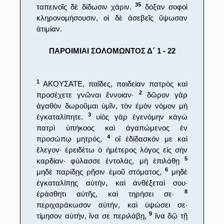
35
ταπεινοῖς δὲ δίδωσιν χάριν.
δόξαν σοφοὶ
κληρονομήσουσιν, οἱ δὲ ἀσεβεῖς ὕψωσαν
ἀτιμίαν.
ΠΑΡΟΙΜΙΑΙ ΣΟΛΟΜΩΝΤΟΣ Δ´ 1 - 22
1
ΑΚΟΥΣΑΤΕ, παῖδες, παιδείαν πατρὸς καὶ
2
προσέχετε γνῶναι ἔννοιαν·
δῶρον γὰρ
ἀγαθὸν δωροῦμαι ὑμῖν, τὸν ἐμὸν νόμον μὴ
3
ἐγκαταλίπητε.
υἱὸς γὰρ ἐγενόμην κἀγὼ
πατρὶ ὑπήκοος καὶ ἀγαπώμενος ἐν
4
προσώπῳ μητρός,
οἳ ἐδίδασκόν με καὶ
ἔλεγον· ἐρειδέτω ὁ ἡμέτερος λόγος εἰς σὴν
5
καρδίαν· φύλασσε ἐντολάς, μὴ ἐπιλάθῃ
6
μηδὲ παρίδῃς ρῆσιν ἐμοῦ στόματος,
μηδὲ
ἐγκαταλίπῃς αὐτήν, καὶ ἀνθέξεταί σου·
8
ἐράσθητι αὐτῆς, καὶ τηρήσει σε·
περιχαράκωσον αὐτήν, καὶ ὑψώσει σε·
9
τίμησον αὐτήν, ἵνα σε περιλάβῃ,
ἵνα δῷ τῇ