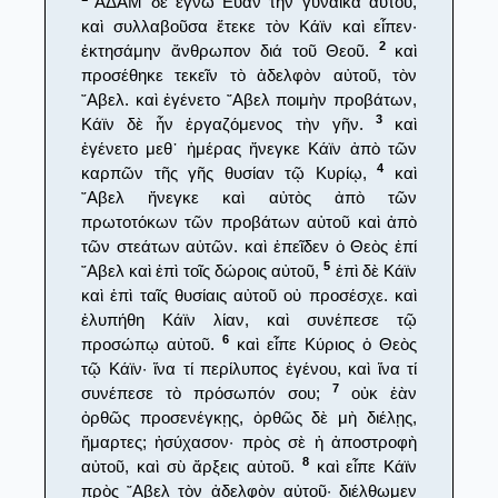
ΑΔΑΜ δὲ ἔγνω Εὔαν τὴν γυναῖκα αὐτοῦ,
καὶ συλλαβοῦσα ἔτεκε τὸν Κάϊν καὶ εἶπεν·
2
ἐκτησάμην ἄνθρωπον διά τοῦ Θεοῦ.
καὶ
προσέθηκε τεκεῖν τὸ ἀδελφὸν αὐτοῦ, τὸν
῎Αβελ. καὶ ἐγένετο ῎Αβελ ποιμὴν προβάτων,
3
Κάϊν δὲ ἦν ἐργαζόμενος τὴν γῆν.
καὶ
ἐγένετο μεθ᾿ ἡμέρας ἤνεγκε Κάϊν ἀπὸ τῶν
4
καρπῶν τῆς γῆς θυσίαν τῷ Κυρίῳ,
καὶ
῎Αβελ ἤνεγκε καὶ αὐτὸς ἀπὸ τῶν
πρωτοτόκων τῶν προβάτων αὐτοῦ καὶ ἀπὸ
τῶν στεάτων αὐτῶν. καὶ ἐπεῖδεν ὁ Θεὸς ἐπί
5
῎Αβελ καὶ ἐπὶ τοῖς δώροις αὐτοῦ,
ἐπὶ δὲ Κάϊν
καὶ ἐπὶ ταῖς θυσίαις αὐτοῦ οὐ προσέσχε. καὶ
ἐλυπήθη Κάϊν λίαν, καὶ συνέπεσε τῷ
6
προσώπῳ αὐτοῦ.
καὶ εἶπε Κύριος ὁ Θεὸς
τῷ Κάϊν· ἵνα τί περίλυπος ἐγένου, καὶ ἵνα τί
7
συνέπεσε τὸ πρόσωπόν σου;
οὐκ ἐὰν
ὀρθῶς προσενέγκῃς, ὀρθῶς δὲ μὴ διέλῃς,
ἥμαρτες; ἡσύχασον· πρὸς σὲ ἡ ἀποστροφὴ
8
αὐτοῦ, καὶ σὺ ἄρξεις αὐτοῦ.
καὶ εἶπε Κάϊν
πρὸς ῎Αβελ τὸν ἀδελφὸν αὐτοῦ· διέλθωμεν