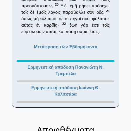
20
προσκόπτουσιν.
Υἱέ, ἐμῇ ρήσει πρόσεχε,
21
τοῖς δὲ ἐμοῖς λόγοις παράβαλλε σὸν οὖς,
ὅπως μὴ ἐκλίπωσί σε αἱ πηγαί σου, φύλασσε
22
αὐτὰς ἐν καρδίᾳ·
ζωὴ γάρ ἐστι τοῖς
εὑρίσκουσιν αὐτὰς καὶ πάσῃ σαρκὶ ἴασις.
Μετάφραση τῶν Ἑβδομήκοντα
Ερμηνευτική απόδοση Παναγιώτη Ν.
Τρεμπέλα
Ερμηνευτική απόδοση Ιωάννη Θ.
Κολιτσάρα
Αποφθέγματα