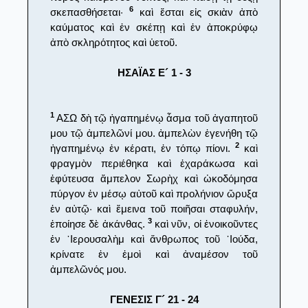
6
σκεπασθήσεται·
καὶ ἔσται εἰς σκιὰν ἀπὸ
καύματος καὶ ἐν σκέπῃ καὶ ἐν ἀποκρύφῳ
ἀπὸ σκληρότητος καὶ ὑετοῦ.
ΗΣΑΪΑΣ Ε´ 1 - 3
1
ΑΣΩ δὴ τῷ ἠγαπημένῳ ἆσμα τοῦ ἀγαπητοῦ
μου τῷ ἀμπελῶνί μου. ἀμπελὼν ἐγενήθη τῷ
2
ἠγαπημένῳ ἐν κέρατι, ἐν τόπῳ πίονι.
καὶ
φραγμὸν περιέθηκα καὶ ἐχαράκωσα καὶ
ἐφύτευσα ἄμπελον Σωρὴχ καὶ ὠκοδόμησα
πύργον ἐν μέσῳ αὐτοῦ καὶ προλήνιον ὤρυξα
ἐν αὐτῷ· καὶ ἔμεινα τοῦ ποιῆσαι σταφυλήν,
3
ἐποίησε δὲ ἀκάνθας.
καὶ νῦν, οἱ ἐνοικοῦντες
ἐν ῾Ιερουσαλὴμ καὶ ἄνθρωπος τοῦ ᾿Ιούδα,
κρίνατε ἐν ἐμοὶ καὶ ἀναμέσον τοῦ
ἀμπελῶνός μου.
ΓΕΝΕΣΙΣ Γ´ 21 - 24