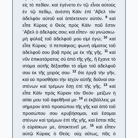
εἰς τὸ πεδίον. καὶ ἐγένετο ἐν τῷ εἶναι αὐτοὺς
ἐν τῷ πεδίῳ, ἀνέστη Κάϊν ἐπὶ ῎Αβελ τὸν
9
ἀδελφὸν αὐτοῦ καὶ ἀπέκτεινεν αὐτόν.
καὶ
εἶπε Κύριος ὁ Θεὸς πρὸς Κάϊν· ποῦ ἔστιν
῎Αβελ ὁ ἀδελφός σου; καὶ εἶπεν· οὐ γινώσκω·
10
μὴ φύλαξ τοῦ ἀδελφοῦ μου εἰμὶ ἐγώ;
καί
εἶπε Κύριος· τί πεποίηκας; φωνὴ αἵματος τοῦ
11
ἀδελφοῦ σου βοᾷ πρός με ἐκ τῆς γῆς.
καὶ
νῦν ἐπικατάρατος σὺ ἀπὸ τῆς γῆς, ἣ ἔχανε τὸ
στόμα αὐτῆς δέξασθαι τὸ αἷμα τοῦ ἀδελφοῦ
12
σου ἐκ τῆς χειρός σου·
ὅτε ἐργᾷ τὴν γῆν,
καὶ οὐ προσθήσει τὴν ἰσχὺν αὐτῆς δοῦναί σοι·
13
στένων καὶ τρέμων ἔσῃ ἐπὶ τῆς γῆς.
καὶ
εἶπε Κάϊν πρὸς Κύριον τὸν Θεόν· μείζων ἡ
14
αἰτία μου τοῦ ἀφεθῆναί με·
εἰ ἐκβάλλεις με
σήμερον ἀπὸ προσώπου τῆς γῆς καὶ ἀπὸ τοῦ
προσώπου σου κρυβήσομαι, καὶ ἔσομαι
στένων καὶ τρέμων ἐπὶ τῆς γῆς, καὶ ἔσται πᾶς
15
ὁ εὑρίσκων με, ἀποκτενεῖ με.
καὶ εἶπεν
αὐτῷ Κύριος ὁ Θεός· οὐχ οὕτως, πᾶς ὁ