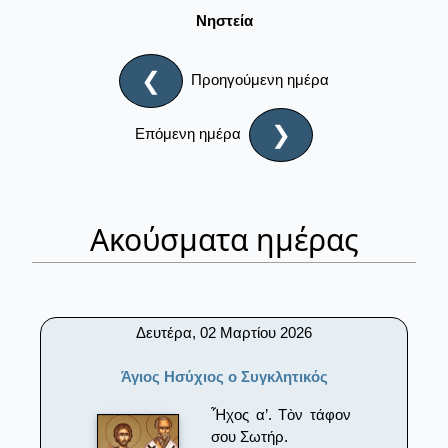
Νηστεία
❮
Προηγούμενη ημέρα
❯
Επόμενη ημέρα
Ακούσματα ημέρας
Δευτέρα, 02 Μαρτίου 2026
Άγιος Ησύχιος ο Συγκλητικός
Ἦχος α’. Τὸν τάφον
σου Σωτήρ.