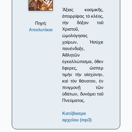
Ἄξιας κοσμικῆς,
ἀπορρίψας τὸ κλέος,
τὴν δόξαν τοῦ
Πηγή:
Χριστοῦ,
Απολυτίκια
ὠμολόγησας
χαίρων, Ἠσύχιε
πανένδοξε,
Ἀθλητῶν
ἐγκαλλώπισμα, ὅθεν
ἔφερες, ὥσπερ
τιμὴν τὴν αἰσχύνην,
καὶ τὸν θάνατον, ἐν
πνιγμονῇ τῶν
ὑδάτων, δυνάμει τοῦ
Πνεύματος.
Κατέβασμα
αρχείου (mp3)