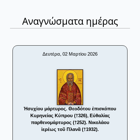
Αναγνώσματα ημέρας
Δευτέρα, 02 Μαρτίου 2026
Ἡσυχίου μάρτυρος. Θεοδότου ἐπισκόπου
Κυρηνείας Κύπρου (†326), Εὐθαλίας
παρθενομάρτυρος (†252). Νικολάου
ἱερέως τοῦ Πλανᾶ (†1932).