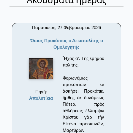
Παρασκευή, 27 Φεβρουαρίου 2026
Όσιος Προκόπιος ο Δεκαπολίτης ο
Ομολογητής
Ἦχος α’. Τῆς ἐρήμου
πολίτης.
Φερωνύμως
προκύπτων ἐν
ἀσκήσει Προκόπιε,
Πηγή:
ἤρθης ἐκ δυνάμεως
Απολυτίκια
Πάτερ, πρὸς
ἀθλήσεως ἔλλαμψιν
Χρίστου γὰρ τὴν
Εἰκόνα προσκυνῶν,
Μαρτύρων