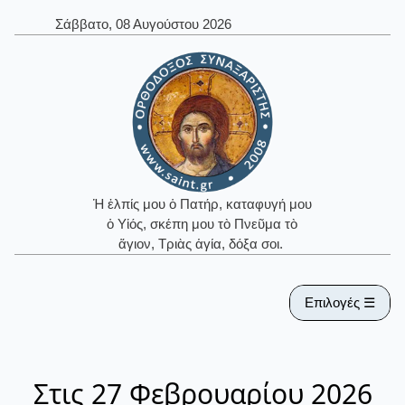
Σάββατο, 08 Αυγούστου 2026
Ἡ ἐλπίς μου ὁ Πατήρ, καταφυγή μου
ὁ Υἱός, σκέπη μου τὸ Πνεῦμα τὸ
ἅγιον, Τριὰς ἁγία, δόξα σοι.
Επιλογές ☰
Στις 27 Φεβρουαρίου 2026