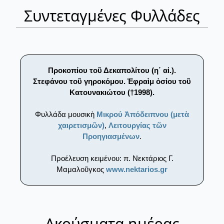
Συντεταγμένες Φυλλάδες
Προκοπίου τοῦ Δεκαπολίτου (η΄ αἰ.).
Στεφάνου τοῦ γηροκόμου. Ἐφραὶμ ὁσίου τοῦ
Κατουνακιώτου (†1998).
Φυλλάδα μουσικὴ
Μικρού Ἀπόδειπνου (μετὰ
χαιρετισμῶν)
,
Λειτουργίας τῶν
Προηγιασμένων
.
Προέλευση κειμένου: π. Νεκτάριος Γ.
Μαμαλοῦγκος
www.nektarios.gr
Ακούσματα ημέρας