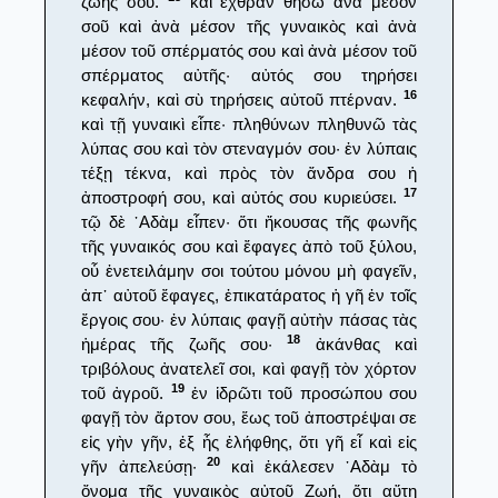
ζωῆς σου.
καὶ ἔχθραν θήσω ἀνὰ μέσον
σοῦ καὶ ἀνὰ μέσον τῆς γυναικὸς καὶ ἀνὰ
μέσον τοῦ σπέρματός σου καὶ ἀνὰ μέσον τοῦ
σπέρματος αὐτῆς· αὐτός σου τηρήσει
16
κεφαλήν, καὶ σὺ τηρήσεις αὐτοῦ πτέρναν.
καὶ τῇ γυναικὶ εἶπε· πληθύνων πληθυνῶ τὰς
λύπας σου καὶ τὸν στεναγμόν σου· ἐν λύπαις
τέξῃ τέκνα, καὶ πρὸς τὸν ἄνδρα σου ἡ
17
ἀποστροφή σου, καὶ αὐτός σου κυριεύσει.
τῷ δὲ ᾿Αδὰμ εἶπεν· ὅτι ἤκουσας τῆς φωνῆς
τῆς γυναικός σου καὶ ἔφαγες ἀπὸ τοῦ ξύλου,
οὗ ἐνετειλάμην σοι τούτου μόνου μὴ φαγεῖν,
ἀπ᾿ αὐτοῦ ἔφαγες, ἐπικατάρατος ἡ γῆ ἐν τοῖς
ἔργοις σου· ἐν λύπαις φαγῇ αὐτὴν πάσας τὰς
18
ἡμέρας τῆς ζωῆς σου·
ἀκάνθας καὶ
τριβόλους ἀνατελεῖ σοι, καὶ φαγῇ τὸν χόρτον
19
τοῦ ἀγροῦ.
ἐν ἱδρῶτι τοῦ προσώπου σου
φαγῇ τὸν ἄρτον σου, ἕως τοῦ ἀποστρέψαι σε
εἰς γὴν γῆν, ἐξ ἧς ἐλήφθης, ὅτι γῆ εἶ καὶ εἰς
20
γῆν ἀπελεύσῃ·
καὶ ἐκάλεσεν ᾿Αδὰμ τὸ
ὄνομα τῆς γυναικὸς αὐτοῦ Ζωή, ὅτι αὕτη