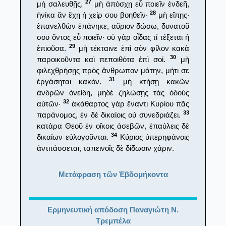
27
μὴ σαλευθῇς.
μὴ ἀπόσχῃ εὖ ποιεῖν ἐνδεῆ,
28
ἡνίκα ἂν ἔχῃ ἡ χείρ σου βοηθεῖν·
μὴ εἴπῃς·
ἐπανελθὼν ἐπάνηκε, αὔριον δώσω, δυνατοῦ
σου ὄντος εὖ ποιεῖν· οὐ γὰρ οἶδας τί τέξεται ἡ
29
ἐπιοῦσα.
μὴ τέκταινε ἐπὶ σὸν φίλον κακὰ
30
παροικοῦντα καὶ πεποιθότα ἐπὶ σοί.
μὴ
φιλεχθρήσῃς πρὸς ἄνθρωπον μάτην, μήτι σε
31
ἐργάσηται κακόν.
μὴ κτήσῃ κακῶν
ἀνδρῶν ὀνείδη, μηδὲ ζηλώσῃς τὰς ὁδοὺς
32
αὐτῶν·
ἀκάθαρτος γὰρ ἔναντι Κυρίου πᾶς
33
παράνομος, ἐν δὲ δικαίοις οὐ συνεδριάζει.
κατάρα Θεοῦ ἐν οἴκοις ἀσεβῶν, ἐπαύλεις δὲ
34
δικαίων εὐλογοῦνται.
Κύριος ὑπερηφάνοις
ἀντιτάσσεται, ταπεινοῖς δὲ δίδωσιν χάριν.
Μετάφραση τῶν Ἑβδομήκοντα
Ερμηνευτική απόδοση Παναγιώτη Ν.
Τρεμπέλα