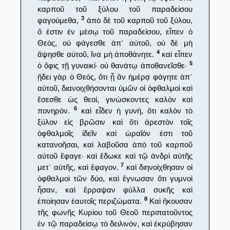
καρποῦ τοῦ ξύλου τοῦ παραδείσου
3
φαγούμεθα,
ἀπὸ δὲ τοῦ καρποῦ τοῦ ξύλου,
ὅ ἐστιν ἐν μέσῳ τοῦ παραδείσου, εἶπεν ὁ
Θεός, οὐ φάγεσθε ἀπ᾿ αὐτοῦ, οὐ δὲ μὴ
4
ἅψησθε αὐτοῦ, ἵνα μὴ ἀποθάνητε.
καὶ εἶπεν
5
ὁ ὄφις τῇ γυναικί· οὐ θανάτῳ ἀποθανεῖσθε·
ᾔδει γὰρ ὁ Θεός, ὅτι ᾗ ἂν ἡμέρᾳ φάγητε ἀπ᾿
αὐτοῦ, διανοιχθήσονται ὑμῶν οἱ ὀφθαλμοὶ καὶ
ἔσεσθε ὡς θεοί, γινώσκοντες καλὸν καὶ
6
πονηρόν.
καὶ εἶδεν ἡ γυνή, ὅτι καλὸν τὸ
ξύλον εἰς βρῶσιν καὶ ὅτι ἀρεστὸν τοῖς
ὀφθαλμοῖς ἰδεῖν καὶ ὡραῖόν ἐστι τοῦ
κατανοῆσαι, καὶ λαβοῦσα ἀπὸ τοῦ καρποῦ
αὐτοῦ ἔφαγε· καὶ ἔδωκε καὶ τῷ ἀνδρὶ αὐτῆς
7
μετ᾿ αὐτῆς, καὶ ἔφαγον.
καὶ διηνοίχθησαν οἱ
ὀφθαλμοὶ τῶν δύο, καὶ ἔγνωσαν ὅτι γυμνοὶ
ἦσαν, καὶ ἔρραψαν φύλλα συκῆς καὶ
8
ἐποίησαν ἑαυτοῖς περιζώματα.
Καὶ ἤκουσαν
τῆς φωνῆς Κυρίου τοῦ Θεοῦ περιπατοῦντος
ἐν τῷ παραδείσῳ τὸ δειλινόν, καὶ ἐκρύβησαν