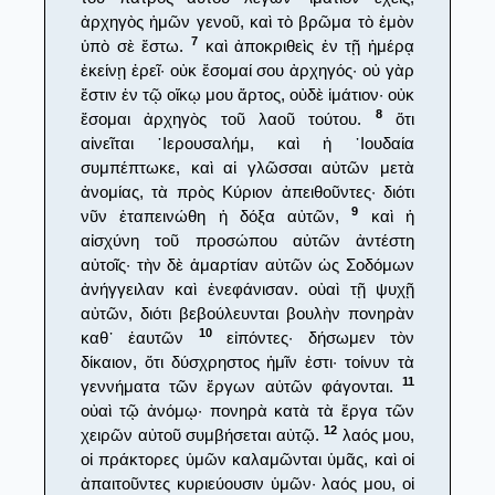
ἀρχηγὸς ἡμῶν γενοῦ, καὶ τὸ βρῶμα τὸ ἐμὸν
7
ὑπὸ σὲ ἔστω.
καὶ ἀποκριθεὶς ἐν τῇ ἡμέρᾳ
ἐκείνῃ ἐρεῖ· οὐκ ἔσομαί σου ἀρχηγός· οὐ γὰρ
ἔστιν ἐν τῷ οἴκῳ μου ἄρτος, οὐδὲ ἱμάτιον· οὐκ
8
ἔσομαι ἀρχηγὸς τοῦ λαοῦ τούτου.
ὅτι
αἰνεῖται ῾Ιερουσαλήμ, καὶ ἡ ᾿Ιουδαία
συμπέπτωκε, καὶ αἱ γλῶσσαι αὐτῶν μετὰ
ἀνομίας, τὰ πρὸς Κύριον ἀπειθοῦντες· διότι
9
νῦν ἐταπεινώθη ἡ δόξα αὐτῶν,
καὶ ἡ
αἰσχύνη τοῦ προσώπου αὐτῶν ἀντέστη
αὐτοῖς· τὴν δὲ ἁμαρτίαν αὐτῶν ὡς Σοδόμων
ἀνήγγειλαν καὶ ἐνεφάνισαν. οὐαὶ τῇ ψυχῇ
αὐτῶν, διότι βεβούλευνται βουλὴν πονηρὰν
10
καθ᾿ ἑαυτῶν
εἰπόντες· δήσωμεν τὸν
δίκαιον, ὅτι δύσχρηστος ἡμῖν ἐστι· τοίνυν τὰ
11
γεννήματα τῶν ἔργων αὐτῶν φάγονται.
οὐαὶ τῷ ἀνόμῳ· πονηρὰ κατὰ τὰ ἔργα τῶν
12
χειρῶν αὐτοῦ συμβήσεται αὐτῷ.
λαός μου,
οἱ πράκτορες ὑμῶν καλαμῶνται ὑμᾶς, καὶ οἱ
ἀπαιτοῦντες κυριεύουσιν ὑμῶν· λαός μου, οἱ