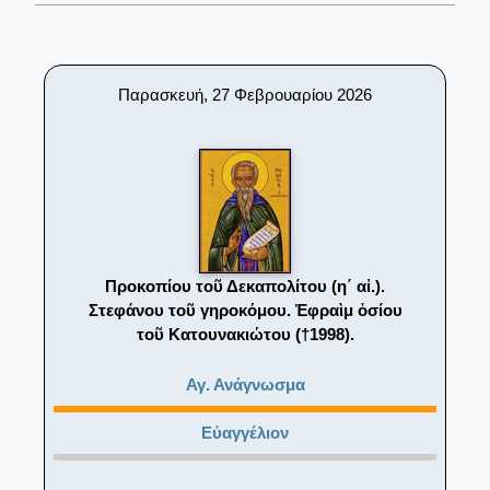
Παρασκευή, 27 Φεβρουαρίου 2026
Προκοπίου τοῦ Δεκαπολίτου (η΄ αἰ.).
Στεφάνου τοῦ γηροκόμου. Ἐφραὶμ ὁσίου
τοῦ Κατουνακιώτου (†1998).
Αγ. Ανάγνωσμα
Εὐαγγέλιον