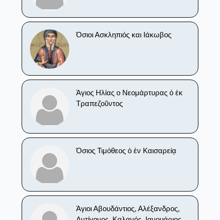
Όσιοι Ασκληπιός και Ιάκωβος
Άγιος Ηλίας ο Νεομάρτυρας ὁ ἐκ
Τραπεζοῦντος
Όσιος Τιμόθεος ὁ ἐν Καισαρείᾳ
Άγιοι Αβουδάντιος, Αλέξανδρος,
Αντίγονος, Καλανός, Ιανουάριος,