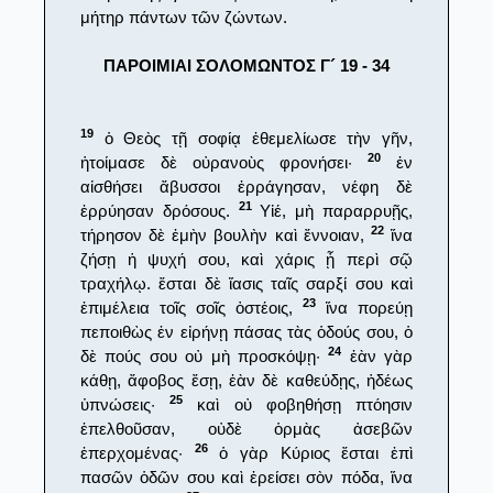
μήτηρ πάντων τῶν ζώντων.
ΠΑΡΟΙΜΙΑΙ ΣΟΛΟΜΩΝΤΟΣ Γ´ 19 - 34
19
ὁ Θεὸς τῇ σοφίᾳ ἐθεμελίωσε τὴν γῆν,
20
ἡτοίμασε δὲ οὐρανοὺς φρονήσει·
ἐν
αἰσθήσει ἄβυσσοι ἐρράγησαν, νέφη δὲ
21
ἐρρύησαν δρόσους.
Υἱέ, μὴ παραρρυῇς,
22
τήρησον δὲ ἐμὴν βουλὴν καὶ ἔννοιαν,
ἵνα
ζήσῃ ἡ ψυχή σου, καὶ χάρις ᾖ περὶ σῷ
τραχήλῳ. ἔσται δὲ ἴασις ταῖς σαρξί σου καὶ
23
ἐπιμέλεια τοῖς σοῖς ὀστέοις,
ἵνα πορεύῃ
πεποιθὼς ἐν εἰρήνῃ πάσας τὰς ὁδούς σου, ὁ
24
δὲ πούς σου οὐ μὴ προσκόψῃ·
ἐὰν γὰρ
κάθῃ, ἄφοβος ἔσῃ, ἐὰν δὲ καθεύδῃς, ἡδέως
25
ὑπνώσεις·
καὶ οὐ φοβηθήσῃ πτόησιν
ἐπελθοῦσαν, οὐδὲ ὁρμὰς ἀσεβῶν
26
ἐπερχομένας·
ὁ γὰρ Κύριος ἔσται ἐπὶ
πασῶν ὁδῶν σου καὶ ἐρείσει σὸν πόδα, ἵνα