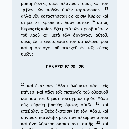
μακαρίζοντες ὑμᾶς πλανῶσιν ὑμᾶς καὶ τὸν
13
τρίβον τῶν ποδῶν ὑμῶν ταράσσουσιν.
ἀλλὰ νῦν καταστήσεται εἰς κρίσιν Κύριος καὶ
14
στήσει εἰς κρίσιν τὸν λαὸν αὐτοῦ·
αὐτὸς
Κύριος εἰς κρίσιν ἥξει μετὰ τῶν πρεσβυτέρων
τοῦ λαοῦ καὶ μετὰ τῶν ἀρχόντων αὐτοῦ.
ὑμεῖς δὲ τί ἐνεπυρίσατε τὸν ἀμπελῶνά μου
καὶ ἡ ἁρπαγὴ τοῦ πτωχοῦ ἐν τοῖς οἴκοις
ὑμῶν;
ΓΕΝΕΣΙΣ Β´ 20 - 25
20
καὶ ἐκάλεσεν ᾿Αδὰμ ὀνόματα πᾶσι τοῖς
κτήνεσι καὶ πᾶσι τοῖς πετεινοῖς τοῦ οὐρανοῦ
καὶ πᾶσι τοῖς θηρίοις τοῦ ἀγροῦ· τῷ δὲ ᾿Αδὰμ
21
οὐχ εὑρέθη βοηθὸς ὅμοιος αὐτῷ.
καὶ
ἐπέβαλεν ὁ Θεὸς ἔκστασιν ἐπὶ τὸν ᾿Αδάμ, καὶ
ὕπνωσε· καὶ ἔλαβε μίαν τῶν πλευρῶν αὐτοῦ
22
καὶ ἀνεπλήρωσε σάρκα ἀντ᾿ αὐτῆς.
καὶ