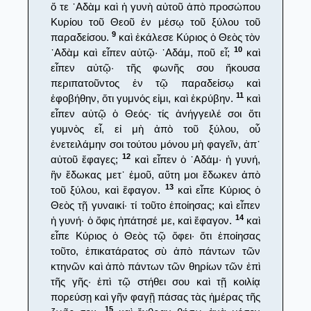
ὅ τε ᾿Αδὰμ καὶ ἡ γυνὴ αὐτοῦ ἀπὸ προσώπου
Κυρίου τοῦ Θεοῦ ἐν μέσῳ τοῦ ξύλου τοῦ
9
παραδείσου.
καὶ ἐκάλεσε Κύριος ὁ Θεὸς τὸν
10
᾿Αδὰμ καὶ εἶπεν αὐτῷ· ᾿Αδάμ, ποῦ εἶ;
καὶ
εἶπεν αὐτῷ· τῆς φωνῆς σου ἤκουσα
περιπατοῦντος ἐν τῷ παραδείσῳ καὶ
11
ἐφοβήθην, ὅτι γυμνός εἰμι, καὶ ἐκρύβην.
καὶ
εἶπεν αὐτῷ ὁ Θεός· τίς ἀνήγγειλέ σοι ὅτι
γυμνὸς εἶ, εἰ μὴ ἀπὸ τοῦ ξύλου, οὗ
ἐνετειλάμην σοι τούτου μόνου μὴ φαγεῖν, ἀπ᾿
12
αὐτοῦ ἔφαγες;
καὶ εἶπεν ὁ ᾿Αδάμ· ἡ γυνή,
ἣν ἔδωκας μετ᾿ ἐμοῦ, αὕτη μοι ἔδωκεν ἀπὸ
13
τοῦ ξύλου, καὶ ἔφαγον.
καὶ εἶπε Κύριος ὁ
Θεὸς τῇ γυναικί· τί τοῦτο ἐποίησας; καὶ εἶπεν
14
ἡ γυνή· ὁ ὄφις ἠπάτησέ με, καὶ ἔφαγον.
καὶ
εἶπε Κύριος ὁ Θεὸς τῷ ὄφει· ὅτι ἐποίησας
τοῦτο, ἐπικατάρατος σὺ ἀπὸ πάντων τῶν
κτηνῶν καὶ ἀπὸ πάντων τῶν θηρίων τῶν ἐπὶ
τῆς γῆς· ἐπὶ τῷ στήθει σου καὶ τῇ κοιλίᾳ
πορεύσῃ καὶ γῆν φαγῇ πάσας τὰς ἡμέρας τῆς
15