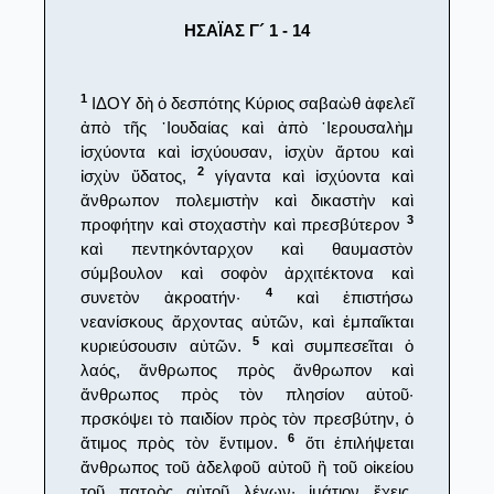
ΗΣΑΪΑΣ Γ´ 1 - 14
1
ΙΔΟΥ δὴ ὁ δεσπότης Κύριος σαβαὼθ ἀφελεῖ
ἀπὸ τῆς ᾿Ιουδαίας καὶ ἀπὸ ῾Ιερουσαλὴμ
ἰσχύοντα καὶ ἰσχύουσαν, ἰσχὺν ἄρτου καὶ
2
ἰσχὺν ὕδατος,
γίγαντα καὶ ἰσχύοντα καὶ
ἄνθρωπον πολεμιστὴν καὶ δικαστὴν καὶ
3
προφήτην καὶ στοχαστὴν καὶ πρεσβύτερον
καὶ πεντηκόνταρχον καὶ θαυμαστὸν
σύμβουλον καὶ σοφὸν ἀρχιτέκτονα καὶ
4
συνετὸν ἀκροατήν·
καὶ ἐπιστήσω
νεανίσκους ἄρχοντας αὐτῶν, καὶ ἐμπαῖκται
5
κυριεύσουσιν αὐτῶν.
καὶ συμπεσεῖται ὁ
λαός, ἄνθρωπος πρὸς ἄνθρωπον καὶ
ἄνθρωπος πρὸς τὸν πλησίον αὐτοῦ·
πρσκόψει τὸ παιδίον πρὸς τὸν πρεσβύτην, ὁ
6
ἄτιμος πρὸς τὸν ἔντιμον.
ὅτι ἐπιλήψεται
ἄνθρωπος τοῦ ἀδελφοῦ αὐτοῦ ἢ τοῦ οἰκείου
τοῦ πατρὸς αὐτοῦ λέγων· ἱμάτιον ἔχεις,