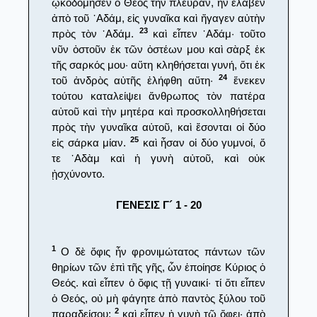
ᾠκοδόμησεν ὁ Θεὸς τὴν πλευράν, ἣν ἔλαβεν
ἀπὸ τοῦ ᾿Αδάμ, εἰς γυναῖκα καὶ ἤγαγεν αὐτὴν
23
πρὸς τὸν ᾿Αδάμ.
καὶ εἶπεν ᾿Αδάμ· τοῦτο
νῦν ὀστοῦν ἐκ τῶν ὀστέων μου καὶ σὰρξ ἐκ
τῆς σαρκός μου· αὕτη κληθήσεται γυνή, ὅτι ἐκ
24
τοῦ ἀνδρὸς αὐτῆς ἐλήφθη αὕτη·
ἕνεκεν
τούτου καταλείψει ἄνθρωπος τὸν πατέρα
αὐτοῦ καὶ τὴν μητέρα καὶ προσκολληθήσεται
πρὸς τὴν γυναῖκα αὐτοῦ, καὶ ἔσονται οἱ δύο
25
εἰς σάρκα μίαν.
καὶ ἦσαν οἱ δύο γυμνοί, ὅ
τε ᾿Αδὰμ καὶ ἡ γυνὴ αὐτοῦ, καὶ οὐκ
ᾐσχύνοντο.
ΓΕΝΕΣΙΣ Γ´ 1 - 20
1
Ο δὲ ὄφις ἦν φρονιμώτατος πάντων τῶν
θηρίων τῶν ἐπὶ τῆς γῆς, ὧν ἐποίησε Κύριος ὁ
Θεός. καὶ εἶπεν ὁ ὄφις τῇ γυναικί· τί ὅτι εἶπεν
ὁ Θεός, οὐ μὴ φάγητε ἀπὸ παντὸς ξύλου τοῦ
2
παραδείσου;
καὶ εἶπεν ἡ γυνὴ τῷ ὄφει· ἀπὸ