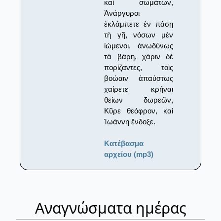
καὶ σωμάτων,
Ἀνάργυροι
ἐκλάμπετε ἐν πάσῃ
τὴ γῆ, νόσων μὲν
ἰώμενοι, ἀνωδύνως
τὰ βάρη, χάριν δὲ
πορίζαντες, τοὶς
βοώαιν ἀπαύστως
χαίρετε κρήναι
θείων δωρεῶν,
Κῦρε θεόφρον, καὶ
Ἰωάννη ἔνδοξε.
Κατέβασμα
αρχείου (mp3)
Αναγνώσματα ημέρας