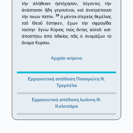
τὴν ἀλήθειαν ἠστόχησαν, λέγοντες τὴν
ἀνάστασιν ἤδη γεγονέναι, καὶ ἀνατρέπουσι
19
τήν τινων πίστιν.
ὁ μέντοι στερεὸς θεμέλιος
τοῦ Θεοῦ ἕστηκεν, ἔχων τὴν σφραγῖδα
ταύτην· ἔγνω Κύριος τοὺς ὄντας αὐτοῦ· καί·
ἀποστήτω ἀπὸ ἀδικίας πᾶς ὁ ὀνομάζων τὸ
ὄνομα Κυρίου.
Αρχαίο κείμενο
Ερμηνευτική απόδοση Παναγιώτη Ν.
Τρεμπέλα
Ερμηνευτική απόδοση Ιωάννη Θ.
Κολιτσάρα