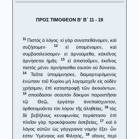
ΠΡΟΣ ΤΙΜΟΘΕΟΝ Β' Β´ 11 - 19
11
Πιστὸς ὁ λόγος· εἰ γὰρ συναπεθάνομεν, καὶ
12
συζήσομεν·
εἰ ὑπομένομεν, καὶ
συμβασιλεύσομεν· εἰ ἀρνούμεθα, κἀκεῖνος
13
ἀρνήσεται ἡμᾶς·
εἰ ἀπιστοῦμεν, ἐκεῖνος
πιστὸς μένει· ἀρνήσασθαι ἑαυτὸν οὐ δύναται.
14
Ταῦτα ὑπομίμνησκε, διαμαρτυρόμενος
ἐνώπιον τοῦ Κυρίου μὴ λογομαχεῖν εἰς οὐδὲν
χρήσιμον, ἐπὶ καταστροφῇ τῶν ἀκουόντων.
15
σπούδασον σεαυτὸν δόκιμον παραστῆσαι
τῷ Θεῷ, ἐργάτην ἀνεπαίσχυντον,
16
ὀρθοτομοῦντα τὸν λόγον τῆς ἀληθείας.
τὰς
δὲ βεβήλους κενοφωνίας περιίστασο· ἐπὶ
17
πλεῖον γὰρ προκόψουσιν ἀσεβείας,
καὶ ὁ
λόγος αὐτῶν ὡς γάγγραινα νομὴν ἕξει· ὧν
18
ἐστιν Ὑμέναιος καὶ Φιλητός,
οἵτινες περὶ