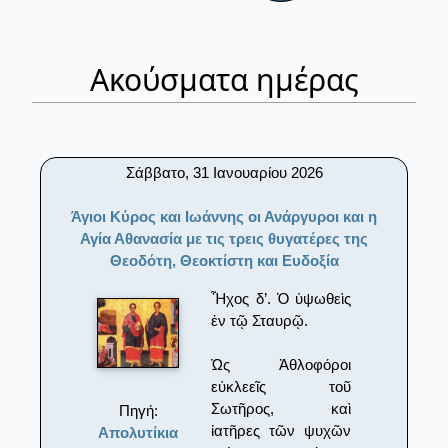
Ακούσματα ημέρας
Σάββατο, 31 Ιανουαρίου 2026
Άγιοι Κύρος και Ιωάννης οι Ανάργυροι και η
Αγία Αθανασία με τις τρεις θυγατέρες της
Θεοδότη, Θεοκτίστη και Ευδοξία
Ἦχος δ’. Ὁ ὑψωθεὶς
ἐν τῷ Σταυρῷ.
Ὡς Ἀθλοφόροι
εὐκλεεῖς τοῦ
Σωτῆρος, καὶ
Πηγή:
ἰατῆρες τῶν ψυχῶν
Απολυτίκια