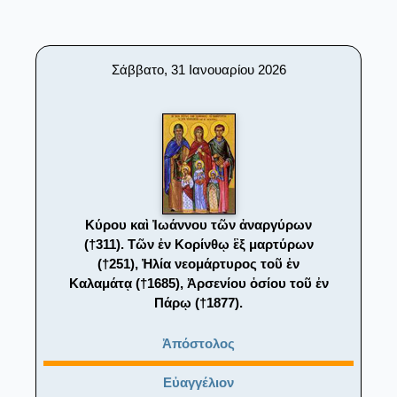
Σάββατο, 31 Ιανουαρίου 2026
Κύρου καὶ Ἰωάννου τῶν ἀναργύρων
(†311). Τῶν ἐν Κορίνθῳ ἓξ μαρτύρων
(†251), Ἠλία νεομάρτυρος τοῦ ἐν
Καλαμάτᾳ (†1685), Ἀρσενίου ὁσίου τοῦ ἐν
Πάρῳ (†1877).
Ἀπόστολος
Εὐαγγέλιον