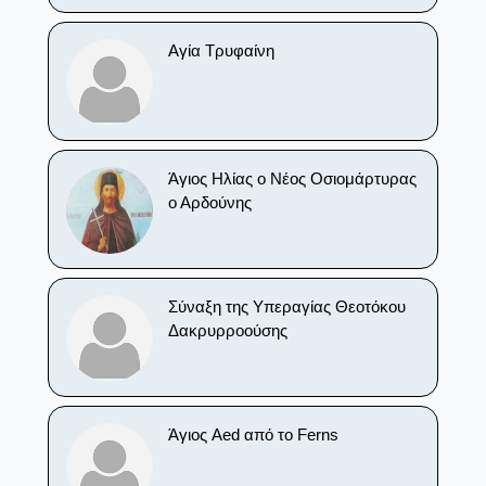
Αγία Τρυφαίνη
Άγιος Ηλίας ο Νέος Οσιομάρτυρας
ο Αρδούνης
Σύναξη της Υπεραγίας Θεοτόκου
Δακρυρροούσης
Άγιος Aed από το Ferns