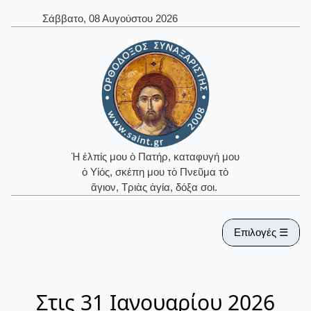
Σάββατο, 08 Αυγούστου 2026
Ἡ ἐλπίς μου ὁ Πατήρ, καταφυγή μου
ὁ Υἱός, σκέπη μου τὸ Πνεῦμα τὸ
ἅγιον, Τριὰς ἁγία, δόξα σοι.
Επιλογές ☰
Στις 31 Ιανουαρίου 2026