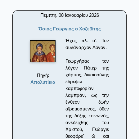
Πέμπτη, 08 Ιανουαρίου 2026
Όσιος Γεώργιος ο Χοζεβίτης
Ήχος πλ. α'. Τον
συνάναρχον Λόγον.
Γεωργήσας τον
λόγον Πάτερ της
χάριτος, δικαιοσύνης
Πηγή:
έδρέψω
Απολυτίκια
καρποφορίαν
λαμπράν, ως την
ένθεον ζωήν
αϊρετισάμενος, όθεν
της δόξης κοινωνός,
ανεδείχθης του
Χριστού, Γεώργιε
θεοφόρε' ώ και