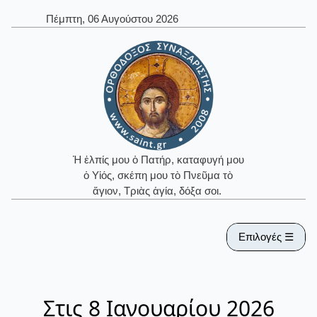
Πέμπτη, 06 Αυγούστου 2026
Ἡ ἐλπίς μου ὁ Πατήρ, καταφυγή μου
ὁ Υἱός, σκέπη μου τὸ Πνεῦμα τὸ
ἅγιον, Τριὰς ἁγία, δόξα σοι.
Επιλογές ☰
Στις 8 Ιανουαρίου 2026