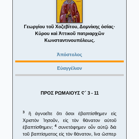
Γεωργίου τοῦ Χοζεβίτου, Δομνίκης ὁσίας·
Κύρου καὶ Ἀττικοῦ πατριαρχῶν
Κωνσταντινουπόλεως.
Ἀπόστολος
Εὐαγγέλιον
ΠΡΟΣ ΡΩΜΑΙΟΥΣ Ϛ´ 3 - 11
3
ἢ ἀγνοεῖτε ὅτι ὅσοι ἐβαπτίσθημεν εἰς
Χριστὸν Ἰησοῦν, εἰς τὸν θάνατον αὐτοῦ
4
ἐβαπτίσθημεν;
συνετάφημεν οὖν αὐτῷ διὰ
τοῦ βαπτίσματος εἰς τὸν θάνατον, ἵνα ὥσπερ