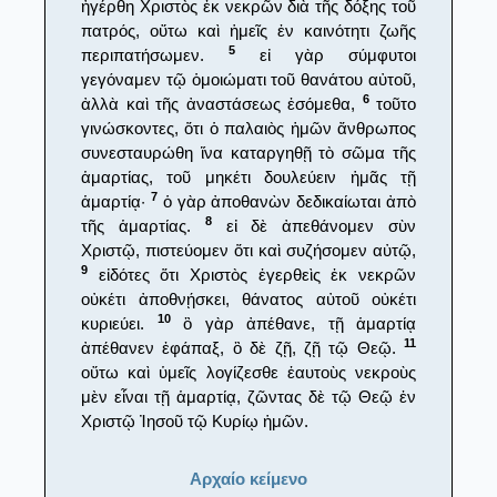
ἠγέρθη Χριστὸς ἐκ νεκρῶν διὰ τῆς δόξης τοῦ
πατρός, οὕτω καὶ ἡμεῖς ἐν καινότητι ζωῆς
5
περιπατήσωμεν.
εἰ γὰρ σύμφυτοι
γεγόναμεν τῷ ὁμοιώματι τοῦ θανάτου αὐτοῦ,
6
ἀλλὰ καὶ τῆς ἀναστάσεως ἐσόμεθα,
τοῦτο
γινώσκοντες, ὅτι ὁ παλαιὸς ἡμῶν ἄνθρωπος
συνεσταυρώθη ἵνα καταργηθῇ τὸ σῶμα τῆς
ἁμαρτίας, τοῦ μηκέτι δουλεύειν ἡμᾶς τῇ
7
ἁμαρτίᾳ·
ὁ γὰρ ἀποθανὼν δεδικαίωται ἀπὸ
8
τῆς ἁμαρτίας.
εἰ δὲ ἀπεθάνομεν σὺν
Χριστῷ, πιστεύομεν ὅτι καὶ συζήσομεν αὐτῷ,
9
εἰδότες ὅτι Χριστὸς ἐγερθεὶς ἐκ νεκρῶν
οὐκέτι ἀποθνῄσκει, θάνατος αὐτοῦ οὐκέτι
10
κυριεύει.
ὃ γὰρ ἀπέθανε, τῇ ἁμαρτίᾳ
11
ἀπέθανεν ἐφάπαξ, ὃ δὲ ζῇ, ζῇ τῷ Θεῷ.
οὕτω καὶ ὑμεῖς λογίζεσθε ἑαυτοὺς νεκροὺς
μὲν εἶναι τῇ ἁμαρτίᾳ, ζῶντας δὲ τῷ Θεῷ ἐν
Χριστῷ Ἰησοῦ τῷ Κυρίῳ ἡμῶν.
Αρχαίο κείμενο