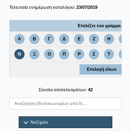
Τελευταία ενημέρωση καταλόγου:
23/07/2019
Επιλέξτε ένα γράμμα....
Α
Β
Γ
Δ
Ε
Ζ
Η
Θ
Ν
Ξ
Ο
Π
Ρ
Σ
Τ
Υ
Επιλογή όλων
Σύνολο αποτελεσμάτων:
42
Ναζηρέα