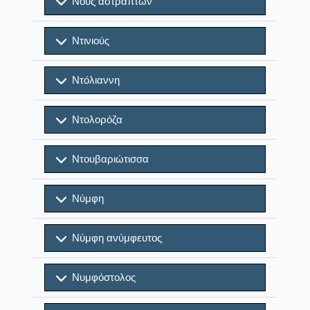
Νους αστράπτων
Ντινιούς
Ντόλιαννη
Ντολορόζα
Ντουβαριώτισσα
Νύμφη
Νύμφη ανύμφευτος
Νυμφόστολος