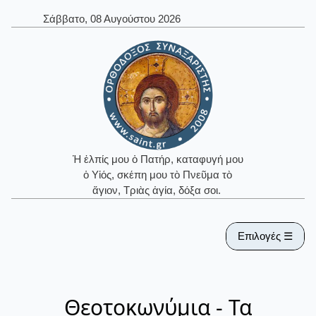
Σάββατο, 08 Αυγούστου 2026
Ἡ ἐλπίς μου ὁ Πατήρ, καταφυγή μου
ὁ Υἱός, σκέπη μου τὸ Πνεῦμα τὸ
ἅγιον, Τριὰς ἁγία, δόξα σοι.
Επιλογές ☰
Θεοτοκωνύμια - Τα