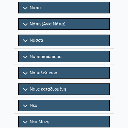
Νάπα
Νάπη (Αγία Νάπα)
Νάσσα
Ναυπακτιώτισσα
Ναυπλιώτισσα
Ναυς καταδυομένη
Νέα
Νέα Μονή