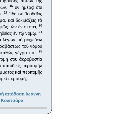
ρτυρούσης αὐτῶν τῆς
16
ένων,
ἐν ἡμέρᾳ ὅτε
17
ῦ.
Ἴδε σὺ Ἰουδαῖος
μα, καὶ δοκιμάζεις τὰ
20
φῶς τῶν ἐν σκότει,
21
ηθείας ἐν τῷ νόμῳ.
 λέγων μὴ μοιχεύειν
αραβάσεως τοῦ νόμου
25
, καθὼς γέγραπται.
τομή σου ἀκροβυστία
 αὐτοῦ εἰς περιτομὴν
άμματος καὶ περιτομῆς
ρκὶ περιτομή,
κή απόδοση Ιωάννη
 Κολιτσάρα