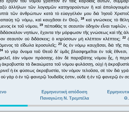
αι τὸ ἔργον τοῦ νόμου γραπτὸν ἐν ταῖς καρδίαις αὐτῶν, συμμα
εταξὺ ἀλλήλων τῶν λογισμῶν κατηγορούντων ἢ καὶ ἀπολογουμ
ρυπτὰ τῶν ἀνθρώπων κατὰ τὸ εὐαγγέλιόν μου διὰ Ἰησοῦ Χριστο
18
ναπαύῃ τῷ νόμῳ, καὶ καυχᾶσαι ἐν Θεῷ,
καὶ γινώσκεις τὸ θέλη
19
μενος ἐκ τοῦ νόμου,
πέποιθάς τε σεαυτὸν ὁδηγὸν εἶναι τυφλῶν, 
διδάσκαλον νηπίων, ἔχοντα τὴν μόρφωσιν τῆς γνώσεως καὶ τῆς ἀλ
22
ον σεαυτὸν οὐ διδάσκεις; ὁ κηρύσσων μὴ κλέπτειν κλέπτεις;
ὁ
23
σόμενος τὰ εἴδωλα ἱεροσυλεῖς;
ὃς ἐν νόμῳ καυχᾶσαι, διὰ τῆς π
24
τὸ γὰρ ὄνομα τοῦ Θεοῦ δι’ ὑμᾶς βλασφημεῖται ἐν τοῖς ἔθνεσι
φελεῖ, ἐὰν νόμον πράσσῃς. ἐὰν δὲ παραβάτης νόμου ᾖς, ἡ περι
 ἀκροβυστία τὰ δικαιώματα τοῦ νόμου φυλάσσῃ, οὐχὶ ἡ ἀκροβυστία
ρινεῖ ἡ ἐκ φύσεως ἀκροβυστία, τὸν νόμον τελοῦσα, σὲ τὸν διὰ γρ
οὐ γὰρ ὁ ἐν τῷ φανερῷ Ἰουδαῖός ἐστιν, οὐδὲ ἡ ἐν τῷ φανερῷ ἐν σα
ενο
Ερμηνευτική απόδοση
Ερμηνευτι
Παναγιώτη Ν. Τρεμπέλα
Θ.