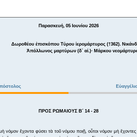
Παρασκευή, 05 Ιουνίου 2026
Δωροθέου ἐπισκόπου Τύρου ἱερομάρτυρος (†362). Νικάνδ
Ἀπόλλωνος μαρτύρων (δ΄ αἰ.)· Μάρκου νεομάρτυρο
πόστολος
Εὐαγγέλι
ΠΡΟΣ ΡΩΜΑΙΟΥΣ Β´ 14 - 28
ὴ νόμον ἔχοντα φύσει τὰ τοῦ νόμου ποιῇ, οὗτοι νόμον μὴ ἔχοντες 