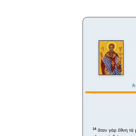
Ἀ
14
ὅταν γὰρ ἔθνη τὰ μ