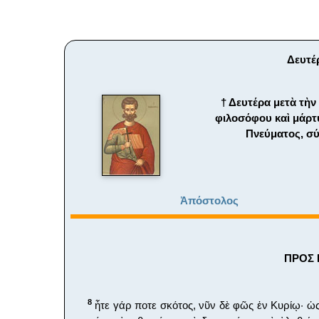
Δευτέρ
† Δευτέρα μετὰ τὴ
φιλοσόφου καὶ μάρτυ
Πνεύματος, σύ
Ἀπόστολος
ΠΡΟΣ Ε
8
ἦτε γάρ ποτε σκότος, νῦν δὲ φῶς ἐν Κυρίῳ· ὡ