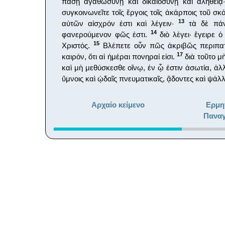
πάσῃ ἀγαθωσύνῃ καὶ δικαιοσύνῃ καὶ ἀληθεί
συγκοινωνεῖτε τοῖς ἔργοις τοῖς ἀκάρποις τοῦ σκ
13
αὐτῶν αἰσχρόν ἐστι καὶ λέγειν·
τὰ δὲ πάν
14
φανερούμενον φῶς ἐστι.
διὸ λέγει· ἔγειρε 
15
Χριστός.
Βλέπετε οὖν πῶς ἀκριβῶς περιπατε
17
καιρόν, ὅτι αἱ ἡμέραι πονηραί εἰσι.
διὰ τοῦτο μὴ
καὶ μὴ μεθύσκεσθε οἴνῳ, ἐν ᾧ ἐστιν ἀσωτία, ἀ
ὕμνοις καὶ ᾠδαῖς πνευματικαῖς, ᾄδοντες καὶ ψάλ
Αρχαίο κείμενο
Ερμη
Παναγ