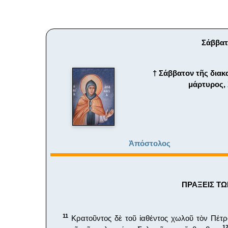
Σάββατ
† Σάββατον τῆς διακ
μάρτυρος, 
Ἀπόστολος
ΠΡΑΞΕΙΣ ΤΩ
11
Κρατοῦντος δὲ τοῦ ἰαθέντος χωλοῦ τὸν Πέτρ
1