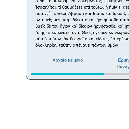
στοᾷ τῇ καλουμένῃ Σολομῶντος ἔκθαμβοι.
Ἰσραηλῖται, τί θαυμάζετε ἐπὶ τούτῳ, ἢ ἡμῖν τί ἀ
13
αὐτόν;
ὁ Θεὸς Ἀβραὰμ καὶ Ἰσαὰκ καὶ Ἰακώβ, 
ὃν ὑμεῖς μὲν παρεδώκατε καὶ ἠρνήσασθε αὐτό
ὑμεῖς δὲ τὸν ἅγιον καὶ δίκαιον ἠρνήσασθε, καὶ
ζωῆς ἀπεκτείνατε, ὃν ὁ Θεὸς ἤγειρεν ἐκ νεκρῶ
αὐτοῦ τοῦτον, ὃν θεωρεῖτε καὶ οἴδατε, ἐστερέωσ
ὁλοκληρίαν ταύτην ἀπέναντι πάντων ὑμῶν.
Αρχαίο κείμενο
Ερμη
Παναγ