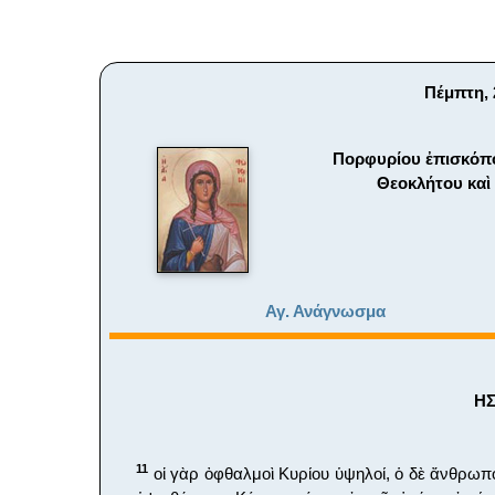
Πέμπτη, 
Πορφυρίου ἐπισκόπου
Θεοκλήτου καὶ
Αγ. Ανάγνωσμα
ΗΣ
11
οἱ γὰρ ὀφθαλμοὶ Κυρίου ὑψηλοί, ὁ δὲ ἄνθρωπ