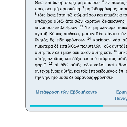
6
Θεῷ ἐπὶ δὲ σῇ σοφίᾳ μὴ ἐπαίρου·
ἐν πάσαις ὁ
7
πούς σου μὴ προσκόψῃ.
μὴ ἴσθι φρόνιμος παρ
8
τότε ἴασις ἔσται τῷ σώματί σου καὶ ἐπιμέλεια το
ἀπάρχου αὐτῷ ἀπὸ σῶν καρπῶν δικαιοσύνης
11
ληνοί σου ἐκβλύζωσιν.
Υἱέ, μὴ ὀλιγώρει παιδ
ἀγαπᾷ Κύριος παιδεύει, μαστιγοῖ δὲ πάντα υἱὸ
14
θνητὸς ὃς εἶδε φρόνησιν·
κρεῖσσον γὰρ αὐ
τιμιωτέρα δέ ἐστι λίθων πολυτελῶν, οὐκ ἀντιτάξ
16
αὐτῇ, πᾶν δὲ τίμιον οὐκ ἄξιον αὐτῆς ἐστι.
μῆκος
αὐτῆς πλοῦτος καὶ δόξα· ἐκ τοῦ στόματος αὐτῆ
17
φορεῖ.
αἱ ὁδοὶ αὐτῆς ὁδοὶ καλαί, καὶ πᾶσαι
ἀντεχομένοις αὐτῆς, καὶ τοῖς ἐπερειδομένοις ἐπ
τὴν γῆν, ἡτοίμασε δὲ οὐρανοὺς φρονήσει·
Μετάφραση τῶν Ἑβδομήκοντα
Ερμη
Παναγ