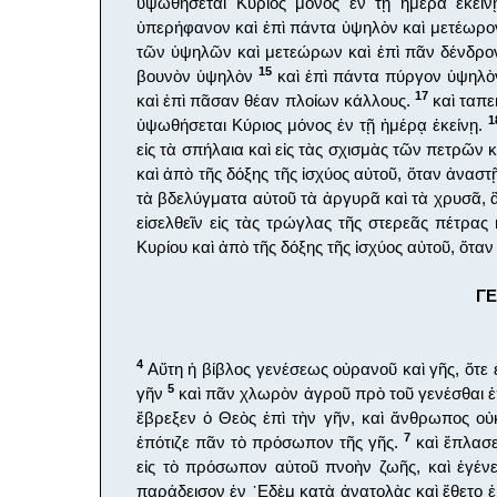
ὑψωθήσεται Κύριος μόνος ἐν τῇ ἡμέρα ἐκεί
ὑπερήφανον καὶ ἐπὶ πάντα ὑψηλὸν καὶ μετέωρον
τῶν ὑψηλῶν καὶ μετεώρων καὶ ἐπὶ πᾶν δένδρ
15
βουνὸν ὑψηλὸν
καὶ ἐπὶ πάντα πύργον ὑψηλὸν
17
καὶ ἐπὶ πᾶσαν θέαν πλοίων κάλλους.
καὶ ταπε
1
ὑψωθήσεται Κύριος μόνος ἐν τῇ ἡμέρᾳ ἐκείνῃ.
εἰς τὰ σπήλαια καὶ εἰς τὰς σχισμὰς τῶν πετρῶν
καὶ ἀπὸ τῆς δόξης τῆς ἰσχύος αὐτοῦ, ὅταν ἀναστ
τὰ βδελύγματα αὐτοῦ τὰ ἀργυρᾶ καὶ τὰ χρυσᾶ, ἃ 
εἰσελθεῖν εἰς τὰς τρώγλας τῆς στερεᾶς πέτρα
Κυρίου καὶ ἀπὸ τῆς δόξης τῆς ἰσχύος αὐτοῦ, ὅτα
ΓΕ
4
Αὕτη ἡ βίβλος γενέσεως οὐρανοῦ καὶ γῆς, ὅτε 
5
γῆν
καὶ πᾶν χλωρὸν ἀγροῦ πρὸ τοῦ γενέσθαι ἐπ
ἔβρεξεν ὁ Θεὸς ἐπὶ τὴν γῆν, καὶ ἄνθρωπος οὐ
7
ἐπότιζε πᾶν τὸ πρόσωπον τῆς γῆς.
καὶ ἔπλασε
εἰς τὸ πρόσωπον αὐτοῦ πνοὴν ζωῆς, καὶ ἐγέ
παράδεισον ἐν ᾿Εδὲμ κατὰ ἀνατολὰς καὶ ἔθετο 