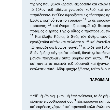
τῆς γῆς πᾶν ξύλον ὡραῖον εἰς ὅρασιν καὶ καλὸν 
τὸ ξύλον τοῦ εἰδέναι γνωστὸν καλοῦ καὶ π
παράδεισον· ἐκεῖθεν ἀφορίζεται εἰς τέσσαρας ἀ
12
Εὐιλάτ, ἐκεῖ οὗ ἐστι τὸ χρυσίον·
τὸ δὲ χρυσίον 
13
πράσινος.
καὶ ὄνομα τῷ ποταμῷ τῷ δευτέρῳ
ποταμὸς ὁ τρίτος Τίγρις· οὗτος ὁ προπορευόμεν
15
Καὶ ἔλαβε Κύριος ὁ Θεὸς τὸν ἄνθρωπον, ὃ
16
ἐργάζεσθαι αὐτὸν καὶ φυλάσσειν.
καὶ ἐνετείλ
17
τῷ παραδείσῳ βρώσει φαγῇ,
ἀπὸ δὲ τοῦ ξύλο
δ᾿ ἂν ἡμέρᾳ φάγητε ἀπ᾿ αὐτοῦ, θανάτῳ ἀποθανε
19
μόνον· ποιήσωμεν αὐτῷ βοηθὸν κατ᾿ αὐτόν.
κ
καὶ πάντα τὰ πετεινὰ τοῦ οὐρανοῦ καὶ ἤγαγεν 
ἐκάλεσεν αὐτὸ ᾿Αδὰμ ψυχὴν ζῶσαν, τοῦτο ὄνομ
ΠΑΡΟΙΜΙΑΙ 
1
ΥΙΕ, ἐμῶν νομίμων μὴ ἐπιλανθάνου, τὰ δὲ ρήμ
3
εἰρήνην προσθήσουσί σοι.
ἐλεημοσύναι καὶ πί
4
καὶ εὑρήσεις χάριν·
καὶ προνοοῦ καλὰ ἐνώπιο