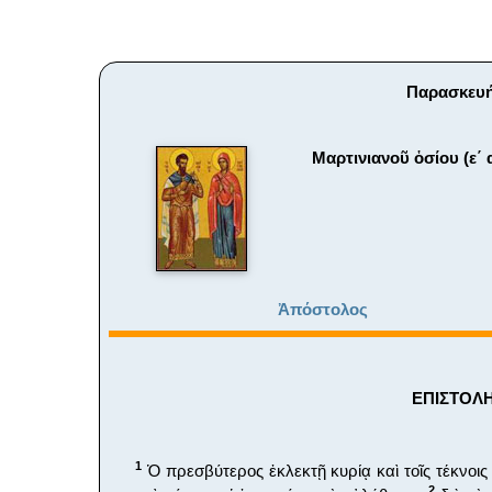
Παρασκευή
Μαρτινιανοῦ ὁσίου (ε΄ 
Ἀπόστολος
ΕΠΙΣΤΟΛΗ 
1
Ὁ πρεσβύτερος ἐκλεκτῇ κυρίᾳ καὶ τοῖς τέκνοις
2