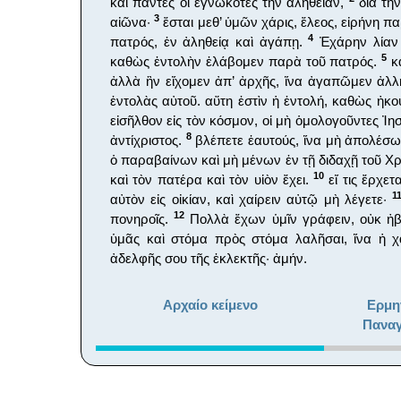
καὶ πάντες οἱ ἐγνωκότες τὴν ἀλήθειαν,
διὰ τὴν
3
αἰῶνα·
ἔσται μεθ’ ὑμῶν χάρις, ἔλεος, εἰρήνη π
4
πατρός, ἐν ἀληθείᾳ καὶ ἀγάπῃ.
Ἐχάρην λίαν 
5
καθὼς ἐντολὴν ἐλάβομεν παρὰ τοῦ πατρός.
κα
ἀλλὰ ἣν εἴχομεν ἀπ’ ἀρχῆς, ἵνα ἀγαπῶμεν ἀλ
ἐντολὰς αὐτοῦ. αὕτη ἐστὶν ἡ ἐντολή, καθὼς ἠκο
εἰσῆλθον εἰς τὸν κόσμον, οἱ μὴ ὁμολογοῦντες Ἰη
8
ἀντίχριστος.
βλέπετε ἑαυτούς, ἵνα μὴ ἀπολέσ
ὁ παραβαίνων καὶ μὴ μένων ἐν τῇ διδαχῇ τοῦ Χρι
10
καὶ τὸν πατέρα καὶ τὸν υἱὸν ἔχει.
εἴ τις ἔρχετ
1
αὐτὸν εἰς οἰκίαν, καὶ χαίρειν αὐτῷ μὴ λέγετε·
12
πονηροῖς.
Πολλὰ ἔχων ὑμῖν γράφειν, οὐκ ἠβ
ὑμᾶς καὶ στόμα πρὸς στόμα λαλῆσαι, ἵνα ἡ
ἀδελφῆς σου τῆς ἐκλεκτῆς· ἀμήν.
Αρχαίο κείμενο
Ερμη
Παναγ