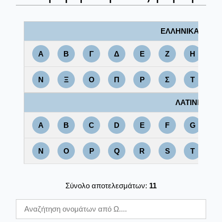
ΕΛΛΗΝΙΚΑ
Α
Β
Γ
Δ
Ε
Ζ
Η
Θ
Ν
Ξ
Ο
Π
Ρ
Σ
Τ
Υ
ΛΑΤΙΝΙΚΑ
A
B
C
D
E
F
G
H
N
O
P
Q
R
S
T
U
Σύνολο αποτελεσμάτων:
11