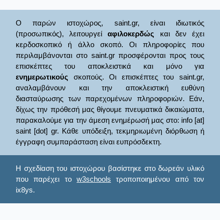
Ο παρών ιστοχώρος, saint.gr, είναι ιδιωτικός
(προσωπικός), λειτουργεί
αφιλοκερδώς
και δεν έχει
κερδοσκοπικό ή άλλο σκοπό. Οι πληροφορίες που
περιλαμβάνονται στο saint.gr προσφέρονται προς τους
επισκέπτες του αποκλειστικά και μόνο για
ενημερωτικούς
σκοπούς. Οι επισκέπτες του saint.gr,
αναλαμβάνουν και την αποκλειστική ευθύνη
διασταύρωσης των παρεχομένων πληροφοριών. Εάν,
δίχως την πρόθεσή μας θίγουμε πνευματικά δικαιώματα,
παρακαλούμε για την άμεση ενημέρωσή μας στο: info [at]
saint [dot] gr. Κάθε υπόδειξη, τεκμηριωμένη διόρθωση ή
έγγραφη συμπαράσταση είναι ευπρόσδεκτη.
Η σχεδίαση του ιστοχώρου βασίστηκε στο δωρεάν υλικό
που παρέχει το
w3schools
τροποποιημένου από τον
ix8ys.