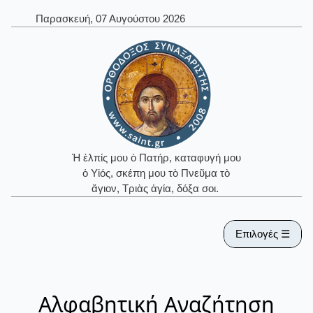
Παρασκευή, 07 Αυγούστου 2026
Ἡ ἐλπίς μου ὁ Πατήρ, καταφυγή μου
ὁ Υἱός, σκέπη μου τὸ Πνεῦμα τὸ
ἅγιον, Τριὰς ἁγία, δόξα σοι.
Επιλογές ☰
Αλφαβητική Αναζήτηση